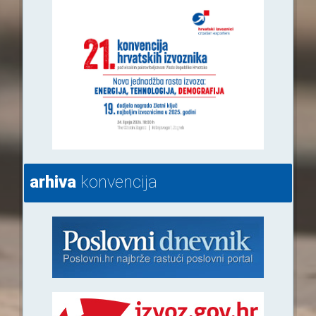
arhiva
konvencija