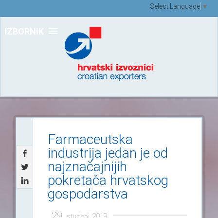
Select Language
▼
IZBORNIK
Farmaceutska
industrija jedan je od
najznačajnijih
pokretača hrvatskog
gospodarstva
29.
2019.
studeni