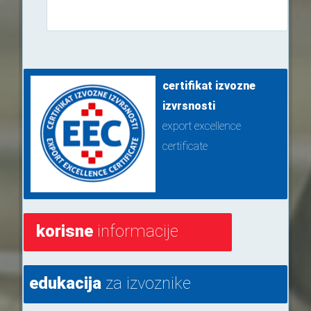
certifikat izvozne
izvrsnosti
export excellence
certificate
korisne
informacije
edukacija
za izvoznike