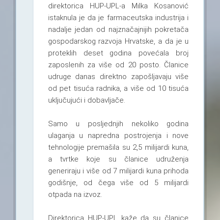
direktorica HUP-UPL-a Milka Kosanović
istaknula je da je farmaceutska industrija i
nadalje jedan od najznačajnijih pokretača
gospodarskog razvoja Hrvatske, a da je u
proteklih deset godina povećala broj
zaposlenih za više od 20 posto. Članice
udruge danas direktno zapošljavaju više
od pet tisuća radnika, a više od 10 tisuća
uključujući i dobavljače.
Samo u posljednjih nekoliko godina
ulaganja u napredna postrojenja i nove
tehnologije premašila su 2,5 milijardi kuna,
a tvrtke koje su članice udruženja
generiraju i više od 7 milijardi kuna prihoda
godišnje, od čega više od 5 milijardi
otpada na izvoz.
Direktorica HUP-UPL kaže da su članice