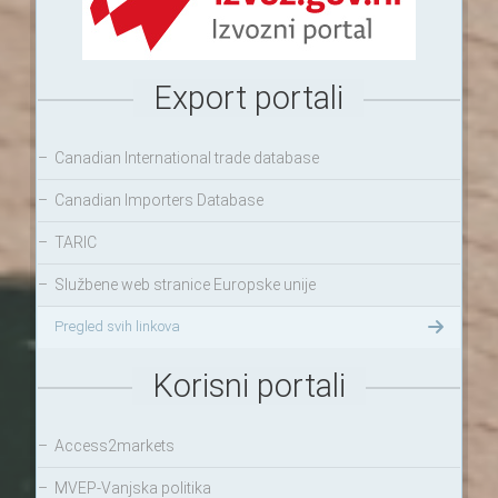
Export portali
–
Canadian International trade database
–
Canadian Importers Database
–
TARIC
–
Službene web stranice Europske unije
Pregled svih linkova
Korisni portali
–
Access2markets
–
MVEP-Vanjska politika