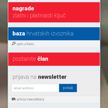
nagrade
zlatni i platinasti ključ
baza
hrvatskih izvoznika
upis u bazu
postanite
član
prijava na
newsletter
arhiva newslettera