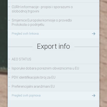
–
CURH informacije - propisi i sporazumi o
slobodnoj trgovini
–
Smjernice Europske komisije o provedbi
Protokola o podrijetlu
Pregled svih linkova
Export info
–
AEO STATUS
–
Isporuke dobara poreznim obveznicima u EU
–
PDV identifikacijski broj za EU
–
Preferencijalni aranžmani EU
Pregled svih pojmova