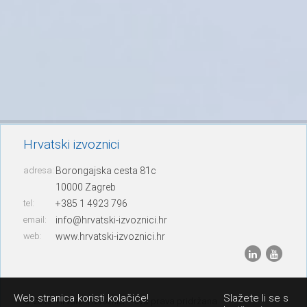
Hrvatski izvoznici
adresa:
Borongajska cesta 81c
10000 Zagreb
tel:
+385 1 4923 796
email:
info@hrvatski-izvoznici.hr
web:
www.hrvatski-izvoznici.hr
Web stranica koristi kolačiće!
Slažete li se s
© 2013. Hrvatski izvoznici – sva prava pridržana