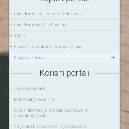
–
Canadian International trade database
–
Canadian Importers Database
–
TARIC
–
Službene web stranice Europske unije
Pregled svih linkova
Korisni portali
–
Access2markets
–
MVEP-Vanjska politika
–
CURH informacije - propisi i sporazumi o
slobodnoj trgovini
–
Smjernice Europske komisije o provedbi