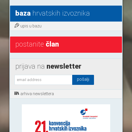
baza
hrvatskih izvoznika
upis u bazu
postanite
član
prijava na
newsletter
arhiva newslettera