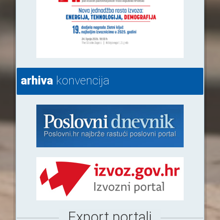
arhiva
konvencija
Export portali