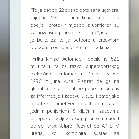
“To je pet od 22 dosad potpisana ugovora,
vrijedna 252 milijuna kuna, koje smo
dodijelili proteklih mjeseci, a usmjereni su
za inovativne proizvode i usluge”, istaknula
je Dalić. Za te je potpore u državnom
proračunu osigurano 748 milijuna kuna.
Tvrtka Rimac Automobili dobila je 52,2
milijuna kuna za razvoj supersportskog
električnog automobila. Projekt vrijedi
128,6 milijuna kuna. Plasirat će ga na
globalno tržište. Imat će poseban sustav
za informacije i zabavu u autu i baterijske
pakete za domet veći od 500 kilometara s
jednim punjenjem. S ključnim izazovima
europskog željezničkog prometa suočit
će se tvrtka Altpro. Razvijat će AP STM
uređaj, koji kombinira sustav za