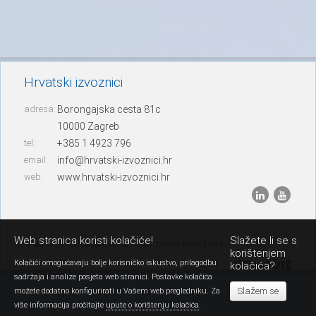
Hrvatski izvoznici
adresa:
Borongajska cesta 81c
10000 Zagreb
tel:
+385 1 4923 796
email:
info@hrvatski-izvoznici.hr
web:
www.hrvatski-izvoznici.hr
Web stranica koristi kolačiće!
Slažete li se s
© 2013. Hrvatski izvoznici – sva prava pridržana
korištenjem
Kolačići omogućavaju bolje korisničko iskustvo, prilagodbu
razvoj:
kolačića?
sadržaja i analize posjeta web stranici. Postavke kolačića
Slažem se
možete dodatno konfigurirati u Vašem web pregledniku. Za
više informacija pročitajte
upute o korištenju kolačića
.