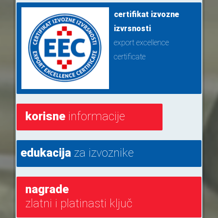
certifikat izvozne
izvrsnosti
export excellence
certificate
korisne
informacije
edukacija
za izvoznike
nagrade
zlatni i platinasti ključ