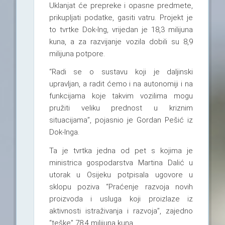
Uklanjat će prepreke i opasne predmete,
prikupljati podatke, gasiti vatru. Projekt je
to tvrtke Dok-Ing, vrijedan je 18,3 milijuna
kuna, a za razvijanje vozila dobili su 8,9
milijuna potpore.
“Radi se o sustavu koji je daljinski
upravljan, a radit ćemo i na autonomiji i na
funkcijama koje takvim vozilima mogu
pružiti veliku prednost u kriznim
situacijama”, pojasnio je Gordan Pešić iz
Dok-Inga.
Ta je tvrtka jedna od pet s kojima je
ministrica gospodarstva Martina Dalić u
utorak u Osijeku potpisala ugovore u
sklopu poziva “Praćenje razvoja novih
proizvoda i usluga koji proizlaze iz
aktivnosti istraživanja i razvoja”, zajedno
“teške” 78,4 milijuna kuna.