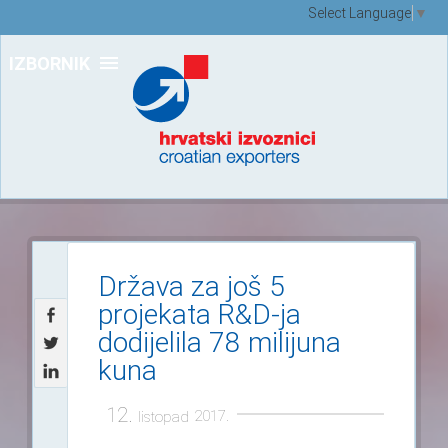
Select Language
▼
IZBORNIK
Država za još 5
projekata R&D-ja
dodijelila 78 milijuna
kuna
12.
2017.
listopad