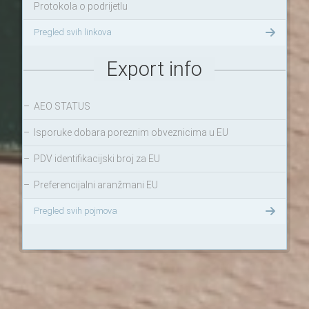
Protokola o podrijetlu
Pregled svih linkova
Export info
–
AEO STATUS
–
Isporuke dobara poreznim obveznicima u EU
–
PDV identifikacijski broj za EU
–
Preferencijalni aranžmani EU
Pregled svih pojmova