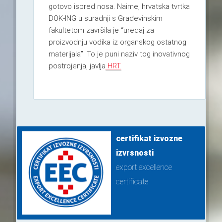
gotovo ispred nosa. Naime, hrvatska tvrtka
DOK-ING u suradnji s Građevinskim
fakultetom završila je “uređaj za
proizvodnju vodika iz organskog ostatnog
materijala”. To je puni naziv tog inovativnog
postrojenja, javlja
HRT.
certifikat izvozne
izvrsnosti
export excellence
certificate