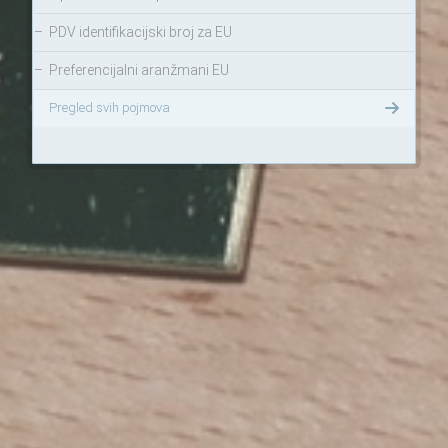
–
PDV identifikacijski broj za EU
–
Preferencijalni aranžmani EU
Pregled svih pojmova