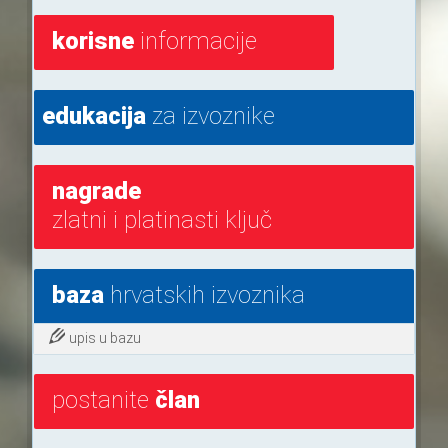
korisne
informacije
edukacija
za izvoznike
nagrade
zlatni i platinasti ključ
baza
hrvatskih izvoznika
upis u bazu
postanite
član