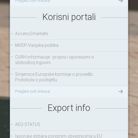
Pregled svih linkova
Korisni portali
–
Access2markets
–
MVEP-Vanjska politika
–
CURH informacije - propisi i sporazumi o
slobodnoj trgovini
–
Smjernice Europske komisije o provedbi
Protokola o podrijetlu
Pregled svih linkova
Export info
–
AEO STATUS
–
Isporuke dobara poreznim obveznicima u EU