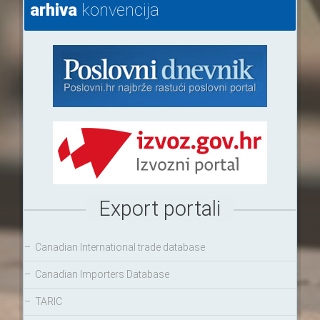
arhiva
konvencija
Export portali
–
Canadian International trade database
–
Canadian Importers Database
–
TARIC