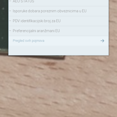
–
AEO STATUS
–
Isporuke dobara poreznim obveznicima u EU
–
PDV identifikacijski broj za EU
–
Preferencijalni aranžmani EU
Pregled svih pojmova