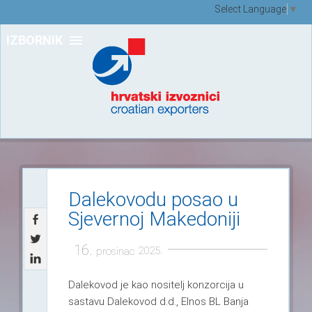
Select Language
▼
IZBORNIK
Dalekovodu posao u
Sjevernoj Makedoniji
16.
2025.
prosinac
Dalekovod je kao nositelj konzorcija u
sastavu Dalekovod d.d., Elnos BL Banja