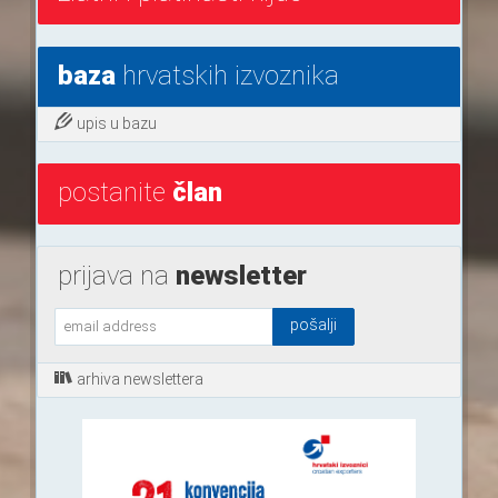
baza
hrvatskih izvoznika
upis u bazu
postanite
član
prijava na
newsletter
arhiva newslettera