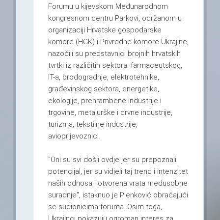
Forumu u kijevskom Međunarodnom
kongresnom centru Parkovi, održanom u
organizaciji Hrvatske gospodarske
komore (HGK) i Privredne komore Ukrajine,
nazočili su predstavnici brojnih hrvatskih
tvrtki iz različitih sektora: farmaceutskog,
IT-a, brodogradnje, elektrotehnike,
građevinskog sektora, energetike,
ekologije, prehrambene industrije i
trgovine, metalurške i drvne industrije,
turizma, tekstilne industrije,
avioprijevoznici.
"Oni su svi došli ovdje jer su prepoznali
potencijal, jer su vidjeli taj trend i intenzitet
naših odnosa i otvorena vrata međusobne
suradnje", istaknuo je Plenković obraćajući
se sudionicima foruma. Osim toga,
Ukrajinci pokazuju ogroman interes za