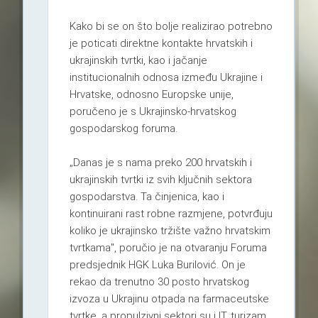
Kako bi se on što bolje realizirao potrebno
je poticati direktne kontakte hrvatskih i
ukrajinskih tvrtki, kao i jačanje
institucionalnih odnosa između Ukrajine i
Hrvatske, odnosno Europske unije,
poručeno je s Ukrajinsko-hrvatskog
gospodarskog foruma.
„Danas je s nama preko 200 hrvatskih i
ukrajinskih tvrtki iz svih ključnih sektora
gospodarstva. Ta činjenica, kao i
kontinuirani rast robne razmjene, potvrđuju
koliko je ukrajinsko tržište važno hrvatskim
tvrtkama", poručio je na otvaranju Foruma
predsjednik HGK Luka Burilović. On je
rekao da trenutno 30 posto hrvatskog
izvoza u Ukrajinu otpada na farmaceutske
tvrtke, a propulzivni sektori su i IT, turizam