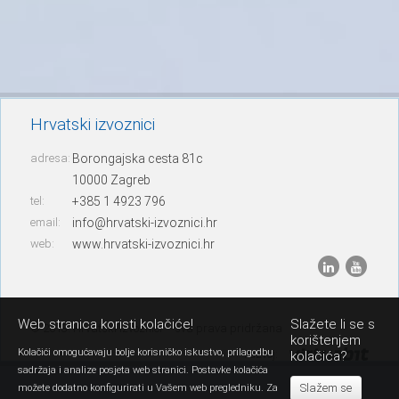
Hrvatski izvoznici
adresa:
Borongajska cesta 81c
10000 Zagreb
tel:
+385 1 4923 796
email:
info@hrvatski-izvoznici.hr
web:
www.hrvatski-izvoznici.hr
Web stranica koristi kolačiće!
Slažete li se s
© 2013. Hrvatski izvoznici – sva prava pridržana
korištenjem
Kolačići omogućavaju bolje korisničko iskustvo, prilagodbu
razvoj:
kolačića?
sadržaja i analize posjeta web stranici. Postavke kolačića
Slažem se
možete dodatno konfigurirati u Vašem web pregledniku. Za