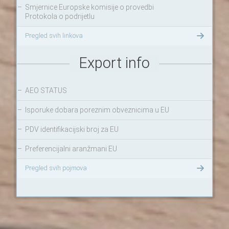
–
Smjernice Europske komisije o provedbi
Protokola o podrijetlu
Pregled svih linkova
Export info
–
AEO STATUS
–
Isporuke dobara poreznim obveznicima u EU
–
PDV identifikacijski broj za EU
–
Preferencijalni aranžmani EU
Pregled svih pojmova