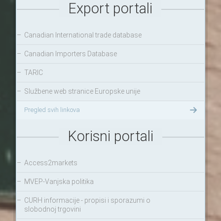
Export portali
–
Canadian International trade database
–
Canadian Importers Database
–
TARIC
–
Službene web stranice Europske unije
Pregled svih linkova
Korisni portali
–
Access2markets
–
MVEP-Vanjska politika
–
CURH informacije - propisi i sporazumi o
slobodnoj trgovini