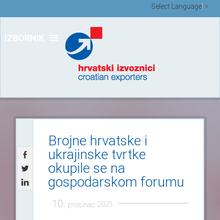
Select Language
▼
IZBORNIK
Brojne hrvatske i
ukrajinske tvrtke
okupile se na
gospodarskom forumu
10.
2021.
prosinac