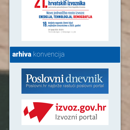
arhiva
konvencija