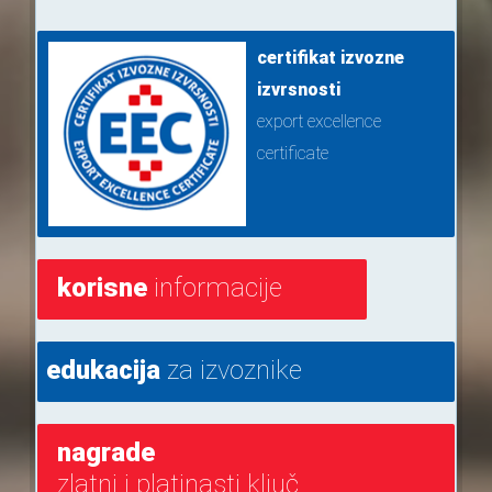
certifikat izvozne
izvrsnosti
export excellence
certificate
korisne
informacije
edukacija
za izvoznike
nagrade
zlatni i platinasti ključ