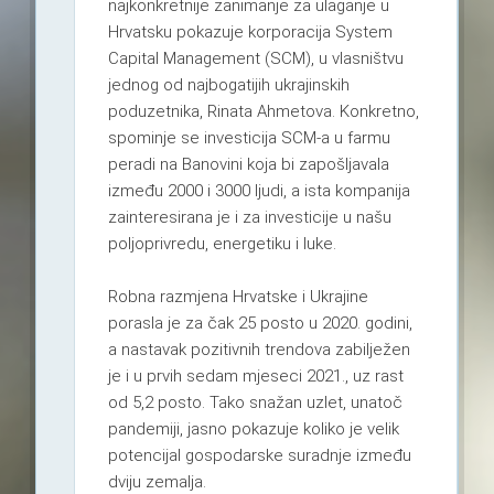
najkonkretnije zanimanje za ulaganje u
Hrvatsku pokazuje korporacija System
Capital Management (SCM), u vlasništvu
jednog od najbogatijih ukrajinskih
poduzetnika, Rinata Ahmetova. Konkretno,
spominje se investicija SCM-a u farmu
peradi na Banovini koja bi zapošljavala
između 2000 i 3000 ljudi, a ista kompanija
zainteresirana je i za investicije u našu
poljoprivredu, energetiku i luke.
Robna razmjena Hrvatske i Ukrajine
porasla je za čak 25 posto u 2020. godini,
a nastavak pozitivnih trendova zabilježen
je i u prvih sedam mjeseci 2021., uz rast
od 5,2 posto. Tako snažan uzlet, unatoč
pandemiji, jasno pokazuje koliko je velik
potencijal gospodarske suradnje između
dviju zemalja.