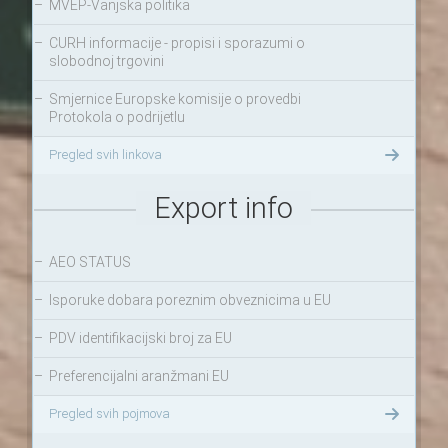
–
MVEP-Vanjska politika
–
CURH informacije - propisi i sporazumi o
slobodnoj trgovini
–
Smjernice Europske komisije o provedbi
Protokola o podrijetlu
Pregled svih linkova
Export info
–
AEO STATUS
–
Isporuke dobara poreznim obveznicima u EU
–
PDV identifikacijski broj za EU
–
Preferencijalni aranžmani EU
Pregled svih pojmova