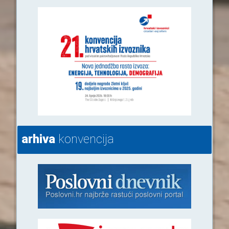
arhiva
konvencija