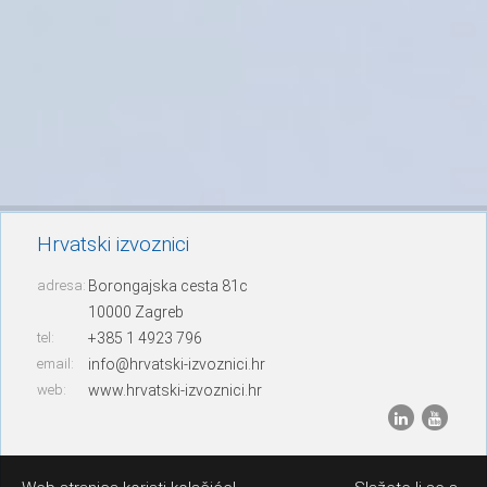
Hrvatski izvoznici
adresa:
Borongajska cesta 81c
10000 Zagreb
tel:
+385 1 4923 796
email:
info@hrvatski-izvoznici.hr
web:
www.hrvatski-izvoznici.hr