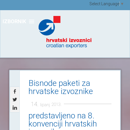
Select Language
▼
IZBORNIK
Bisnode paketi za
hrvatske izvoznike
14.
2013.
lipanj
predstavljeno na 8.
konvenciji hrvatskih