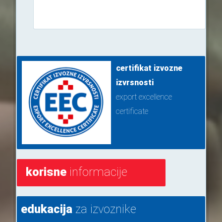
certifikat izvozne
izvrsnosti
export excellence
certificate
korisne
informacije
edukacija
za izvoznike