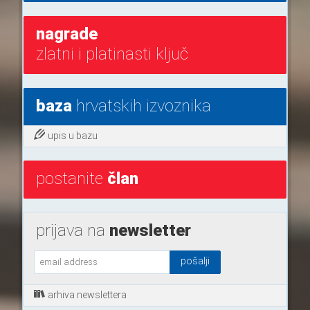
nagrade
zlatni i platinasti ključ
baza
hrvatskih izvoznika
upis u bazu
postanite
član
prijava na
newsletter
arhiva newslettera