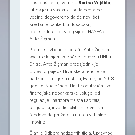
dosadašnjeg guvernera
Borisa Vujčića
,
jutros je na sastanku parlamentarne
većine dogovoreno da će novi šef
središnje banke biti dosadašnji
predsjednik Upravnog vijeća HANFA-e
Ante Žigman.
Prema službenoj biografiji, Ante Žigman
svoju je karijeru započeo upravo u HNB-u.
Dr. sc. Ante Žigman predsjednik je
Upravnog vijeća Hrvatske agencije za
nadzor financijskih usluga, Hanfe, od 2018.
godine. Nadležnost Hanfe obuhvaća sve
financijske nebankarske usluge, od
regulacije i nadzora tržišta kapitala,
osiguranja, investicijskih i mirovinskih
fondova do pružatelja usluga virtualne
imovine.
Član je Odbora nadzornih tijela, Upravnog