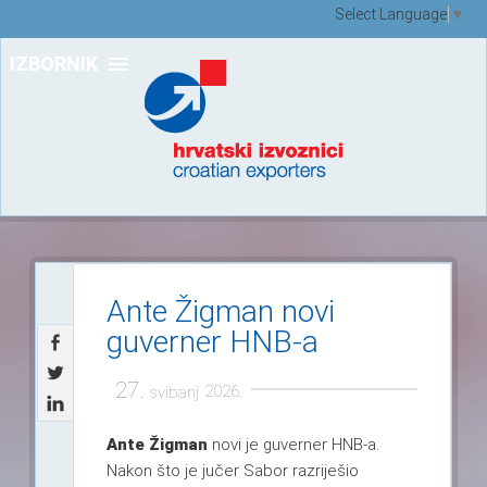
Select Language
▼
IZBORNIK
Ante Žigman novi
guverner HNB-a
27.
2026.
svibanj
Ante Žigman
novi je guverner HNB-a.
Nakon što je jučer Sabor razriješio