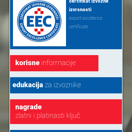
certifikat izvozne
izvrsnosti
export excellence
certificate
korisne
informacije
edukacija
za izvoznike
nagrade
zlatni i platinasti ključ