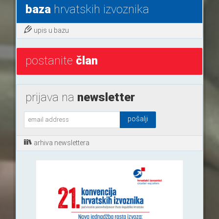
baza
hrvatskih izvoznika
upis u bazu
postanite
član
prijava na
newsletter
arhiva newslettera