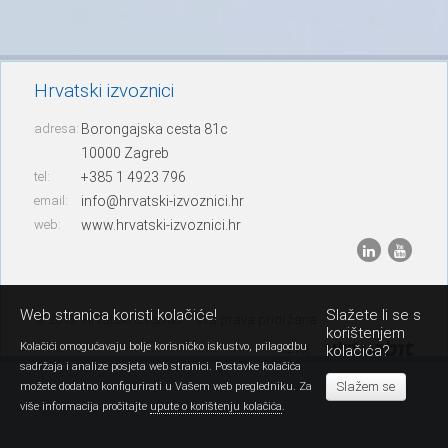
Hrvatski izvoznici
adresa:
Borongajska cesta 81c
10000 Zagreb
tel:
+385 1 4923 796
email:
info@hrvatski-izvoznici.hr
web:
www.hrvatski-izvoznici.hr
Web stranica koristi kolačiće!
Slažete li se s
© 2013. Hrvatski izvoznici – sva prava pridržana
korištenjem
Kolačići omogućavaju bolje korisničko iskustvo, prilagodbu
razvoj:
kolačića?
sadržaja i analize posjeta web stranici. Postavke kolačića
Slažem se
možete dodatno konfigurirati u Vašem web pregledniku. Za
više informacija pročitajte
upute o korištenju kolačića
.