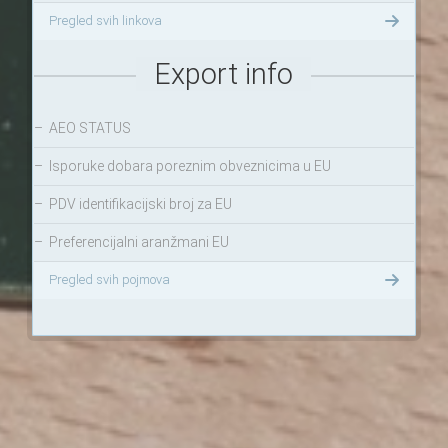
Pregled svih linkova
Export info
–
AEO STATUS
–
Isporuke dobara poreznim obveznicima u EU
–
PDV identifikacijski broj za EU
–
Preferencijalni aranžmani EU
Pregled svih pojmova