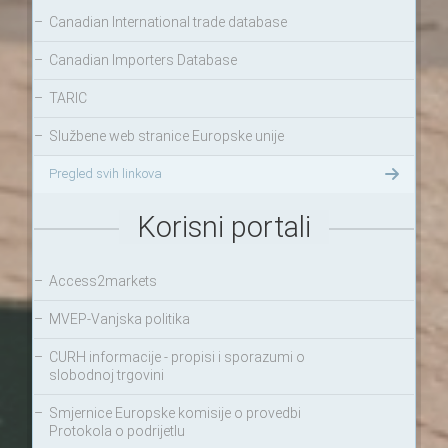
–
Canadian International trade database
–
Canadian Importers Database
–
TARIC
–
Službene web stranice Europske unije
Pregled svih linkova
Korisni portali
–
Access2markets
–
MVEP-Vanjska politika
–
CURH informacije - propisi i sporazumi o
slobodnoj trgovini
–
Smjernice Europske komisije o provedbi
Protokola o podrijetlu