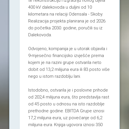
te rekonstrukciju i izgradnju novog dijela
400 kV dalekovoda u duljini od 10
kilometara na relaciji Odensala - Skoby.
Realizacija projekta planirana je od 2026.
do početka 2030. godine, poručili su iz
Dalekovoda.
Odvojeno, kompanija je u utorak objavila i
9-mjesečno financijsko izvješće prema
kojem je na razini grupe ostvarila neto
dobit od 13,2 milijuna eura ili 83 posto više
nego u istom razdoblju lani.
Istodobno, ostvarila je i poslovne prihode
od 202,4 milijuna eura, što predstavlja rast
od 45 posto u odnosu na isto razdoblje
prethodne godine. EBITDA Grupe iznosi
17,2 milijuna eura, uz povećanje od 6,2
milijuna eura. Knjiga ugovora iznosi 350