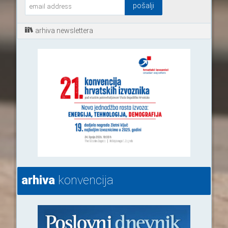
arhiva newslettera
arhiva
konvencija