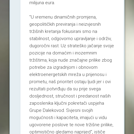
milijuna eura.
"U vremenu dinamičnih promjena,
geopolitičkih previranja i neizvjesnih
tržišnih kretanja fokusirani smo na
stabilnost, odgovorno upravljanje i održiv,
dugoročni rast. Uz strateško jačanje svoje
pozicije na domaćim i inozemnim
tržištima, koja nude značajne prilike zbog
potrebe za izgradnjom i obnovom
elektroenergetskih mreža u prijenosu i
prometu, naš prioritet ostaju ljudi jer i ovi
rezultati potvrđuju da su prije svega
dosljednost, stručnost i predanost naših
zaposlenika ključni pokretači uspjeha
Grupe Dalekovod. Svjesni svojih
mogućnosti i kapaciteta, imajući u vidu
ugovorene poslove te nove tržišne prilike,
optimistično gledamo naprijed“, ističe