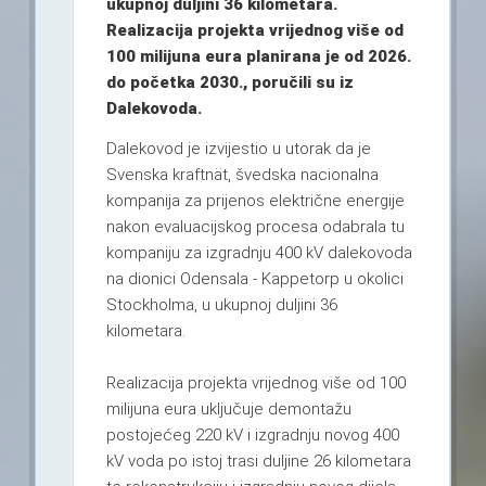
ukupnoj duljini 36 kilometara.
Realizacija projekta vrijednog više od
100 milijuna eura planirana je od 2026.
do početka 2030., poručili su iz
Dalekovoda.
Dalekovod je izvijestio u utorak da je
Svenska kraftnät, švedska nacionalna
kompanija za prijenos električne energije
nakon evaluacijskog procesa odabrala tu
kompaniju za izgradnju 400 kV dalekovoda
na dionici Odensala - Kappetorp u okolici
Stockholma, u ukupnoj duljini 36
kilometara.
Realizacija projekta vrijednog više od 100
milijuna eura uključuje demontažu
postojećeg 220 kV i izgradnju novog 400
kV voda po istoj trasi duljine 26 kilometara