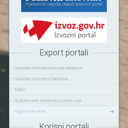
Export portali
–
Canadian International trade database
–
Canadian Importers Database
–
TARIC
–
Službene web stranice Europske unije
Pregled svih linkova
Korisni portali