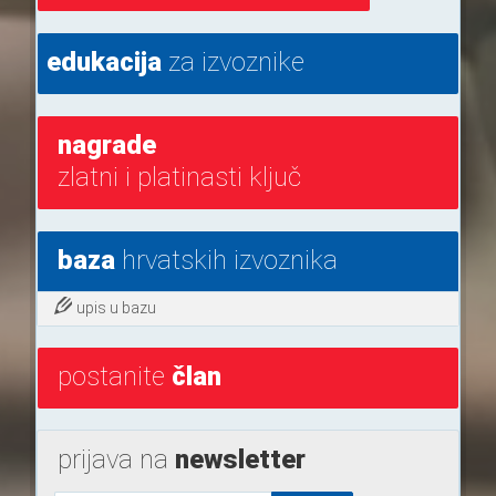
edukacija
za izvoznike
nagrade
zlatni i platinasti ključ
baza
hrvatskih izvoznika
upis u bazu
postanite
član
prijava na
newsletter