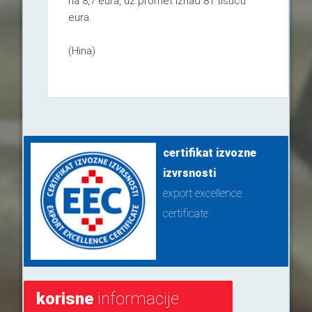
na 8,7 eura, uz promet iznad 81 tisuću
eura.
(Hina)
certifikat izvozne
izvrsnosti
export excellence
certificate
korisne
informacije