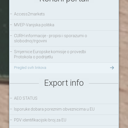
–
Access2markets
–
MVEP-Vanjska politika
–
CURH informacije - propisi i sporazumi o
slobodnoj trgovini
–
Smjernice Europske komisije o provedbi
Protokola o podrijetlu
Pregled svih linkova
Export info
–
AEO STATUS
–
Isporuke dobara poreznim obveznicima u EU
–
PDV identifikacijski broj za EU