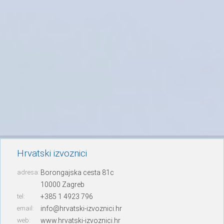
Hrvatski izvoznici
adresa:
Borongajska cesta 81c
10000 Zagreb
tel:
+385 1 4923 796
email:
info@hrvatski-izvoznici.hr
web:
www.hrvatski-izvoznici.hr