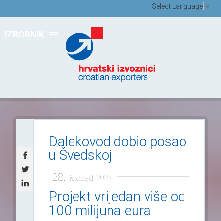
Select Language
▼
IZBORNIK
Dalekovod dobio posao
u Švedskoj
28.
2025.
listopad
Projekt vrijedan više od
100 milijuna eura