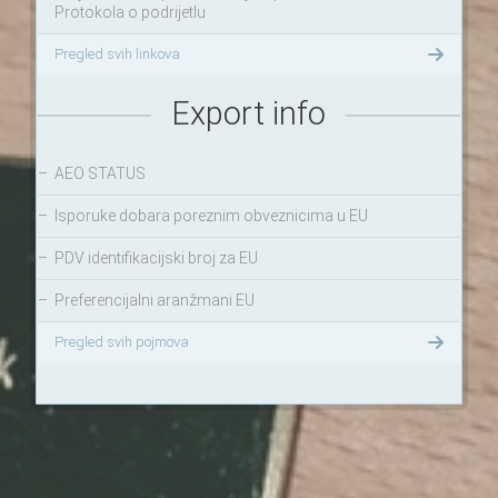
Protokola o podrijetlu
Pregled svih linkova
Export info
–
AEO STATUS
–
Isporuke dobara poreznim obveznicima u EU
–
PDV identifikacijski broj za EU
–
Preferencijalni aranžmani EU
Pregled svih pojmova