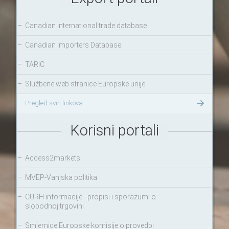
–
Canadian International trade database
–
Canadian Importers Database
–
TARIC
–
Službene web stranice Europske unije
Pregled svih linkova
Korisni portali
–
Access2markets
–
MVEP-Vanjska politika
–
CURH informacije - propisi i sporazumi o
slobodnoj trgovini
–
Smjernice Europske komisije o provedbi