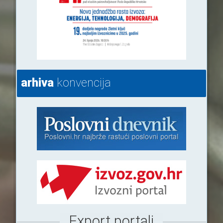
arhiva
konvencija
Export portali