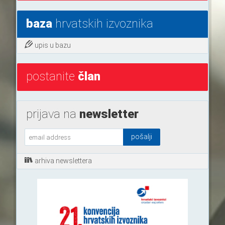
baza
hrvatskih izvoznika
upis u bazu
postanite
član
prijava na
newsletter
arhiva newslettera