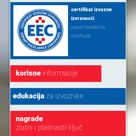
certifikat izvozne
izvrsnosti
export excellence
certificate
korisne
informacije
edukacija
za izvoznike
nagrade
zlatni i platinasti ključ