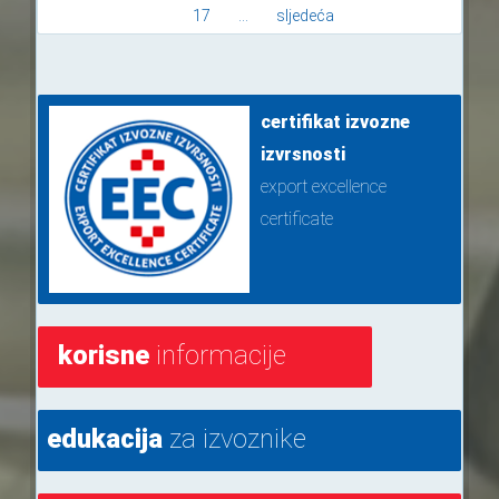
17
...
sljedeća
certifikat izvozne
izvrsnosti
export excellence
certificate
korisne
informacije
edukacija
za izvoznike