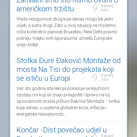
Zahvalni smo što nismo ovisni o
9.
travanj
američkom tržištu
2026.
Vlada nesigurnost zbog koje danas mogu biti jedni
uvjeti, a sutra drugi. Zato u ovoj situaciji ne možemo
ništa konkretno planirati Bruxelles i New Delhi pravno
poliraju 'majku svih sporazuma' između Europske
unije i Indije...
Stotka Đure Đaković Montaže od
mosta Na Tisi do projekata koji
9.
travanj
se ističu u Europi
2026.
Već sto godina ista lekcija pokazuje se ključnom:
opstaju oni koji se znaju prilagoditi. Upravo na toj
sposobnosti izrasla je Đuro Đaković Montaža – tvrtka
koja danas, u uvjetima globalnih kriza, inflacije i
energetske neizvjesnosti,...
Končar -Dist povećao udjel u
travanj