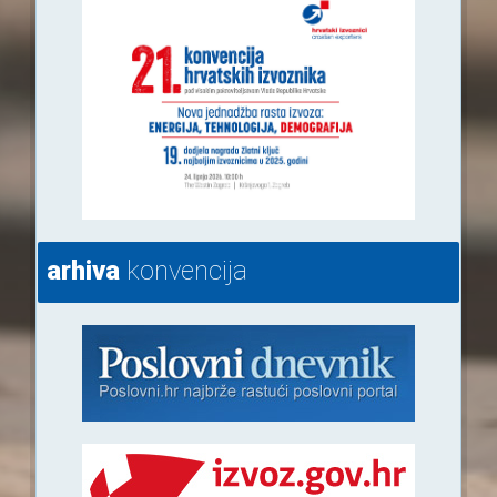
arhiva
konvencija