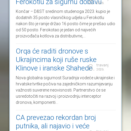
8.
Ferokotlu za sigurnu dobavu
2026.
Končar – D&ST sredinom studenoga 2023. kupio je
dodatnih 35 posto vlasničkog udjela u Ferokotlu
nakon što je ranije držao 16 posto čime je prešao udio
od 50 posto. Ferokotao je jedan od najvećih
proizvođača kotlova za distributivne,...
Orqa će raditi dronove s
Ukrajincima koji ruše ruske
8.
travanj
Klinove i iranske Shahede
2026.
Nova globalna sigurnost Suradnja vodeće ukrajinske i
hrvatske tvrtke počiva na zajedničkom razumijevanju
važnosti suverene neovisnosti. Partnerstvo će se
usredotočiti na razvoj i proizvodnju interceptor
dronova, komponenti...
CA prevezao rekordan broj
putnika, ali najavio i veće