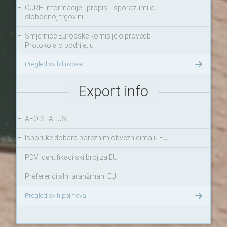
–
CURH informacije - propisi i sporazumi o
slobodnoj trgovini
–
Smjernice Europske komisije o provedbi
Protokola o podrijetlu
Pregled svih linkova
Export info
–
AEO STATUS
–
Isporuke dobara poreznim obveznicima u EU
–
PDV identifikacijski broj za EU
–
Preferencijalni aranžmani EU
Pregled svih pojmova