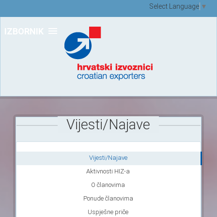
Select Language
▼
IZBORNIK
Vijesti/Najave
Vijesti/Najave
Aktivnosti HIZ-a
O članovima
Ponude članovima
Uspješne priče