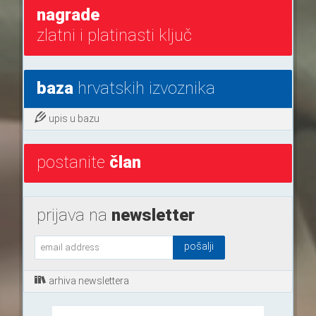
nagrade
zlatni i platinasti ključ
baza
hrvatskih izvoznika
upis u bazu
postanite
član
prijava na
newsletter
arhiva newslettera