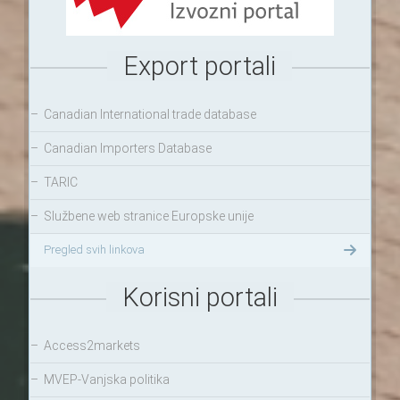
Export portali
–
Canadian International trade database
–
Canadian Importers Database
–
TARIC
–
Službene web stranice Europske unije
Pregled svih linkova
Korisni portali
–
Access2markets
–
MVEP-Vanjska politika