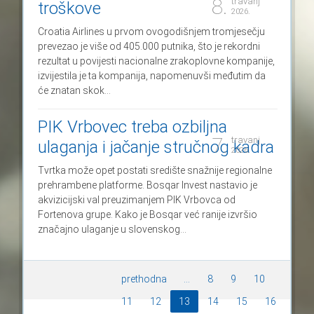
8.
travanj
troškove
2026.
Croatia Airlines u prvom ovogodišnjem tromjesečju
prevezao je više od 405.000 putnika, što je rekordni
rezultat u povijesti nacionalne zrakoplovne kompanije,
izvijestila je ta kompanija, napomenuvši međutim da
će znatan skok...
PIK Vrbovec treba ozbiljna
7.
travanj
ulaganja i jačanje stručnog kadra
2026.
Tvrtka može opet postati središte snažnije regionalne
prehrambene platforme. Bosqar Invest nastavio je
akvizicijski val preuzimanjem PIK Vrbovca od
Fortenova grupe. Kako je Bosqar već ranije izvršio
značajno ulaganje u slovenskog...
prethodna
...
8
9
10
11
12
13
14
15
16