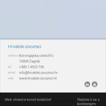
Hrvatski izvoznici
adresa:
Borongajska cesta 81c
10000 Zagreb
tel:
+385 1 4923 796
email:
info@hrvatski-izvoznici.hr
web:
www.hrvatski-izvoznici.hr
Web stranica koristi kolačiće!
Slažete li se s
© 2013. Hrvatski izvoznici – sva prava pridržana
korištenjem