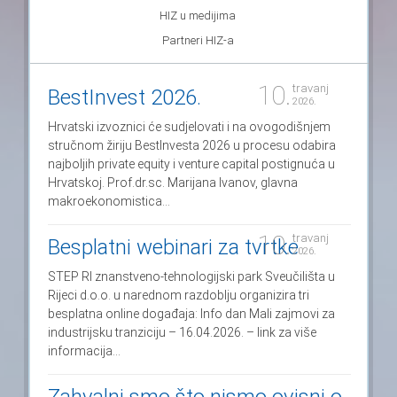
HIZ u medijima
Partneri HIZ-a
10.
travanj
BestInvest 2026.
2026.
Hrvatski izvoznici će sudjelovati i na ovogodišnjem
stručnom žiriju BestInvesta 2026 u procesu odabira
najboljih private equity i venture capital postignuća u
Hrvatskoj. Prof.dr.sc. Marijana Ivanov, glavna
makroekonomistica...
10.
travanj
Besplatni webinari za tvrtke
2026.
STEP RI znanstveno-tehnologijski park Sveučilišta u
Rijeci d.o.o. u narednom razdoblju organizira tri
besplatna online događaja: Info dan Mali zajmovi za
industrijsku tranziciju – 16.04.2026. – link za više
informacija...