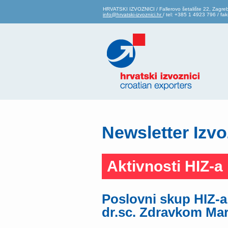
HRVATSKI IZVOZNICI / Fallerovo šetalište 22, Zagre
info@hrvatski-izvoznici.hr
/ tel: +385 1 4923 796 / f
Newsletter Izvo
Aktivnosti HIZ-a
Poslovni skup HIZ-a
dr.sc. Zdravkom Ma