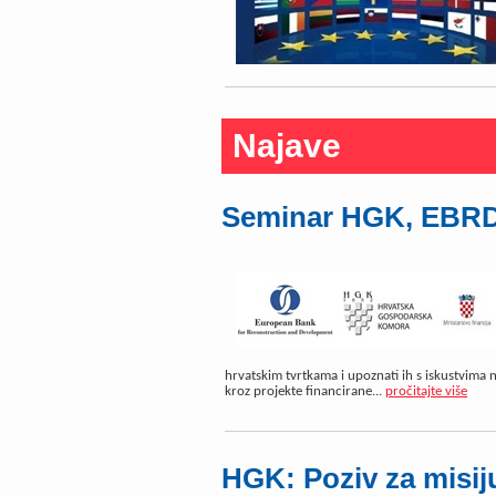
Najave
Seminar HGK, EBRD-a
hrvatskim tvrtkama i upoznati ih s iskustvima na
kroz projekte financirane...
pročitajte više
HGK: Poziv za misij