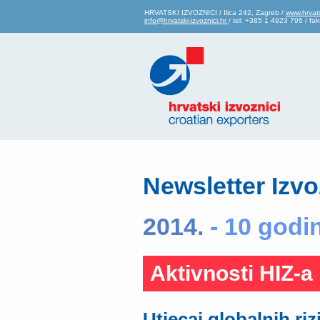
HRVATSKI IZVOZNICI / Ilica 242, Zagreb /
www.hrvats
info@hrvatski-izvoznici.hr
/ tel: +385 1 4923 796 / f
Newsletter Izvo
2014.
- 10 godi
Aktivnosti HIZ-a
Utjecaj globalnih riz