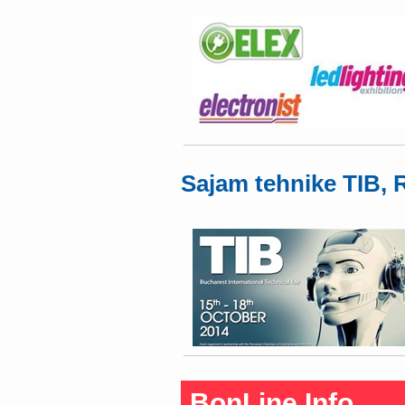
Sajam tehnike TIB,
BonLine Info