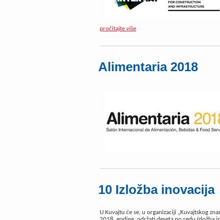
pročitajte više
Alimentaria 2018
10 Izložba inovacija
U Kuvajtu će se, u organizaciji „Kuvajtskog zna
2018. godine, održati deseta po redu Izložba ino