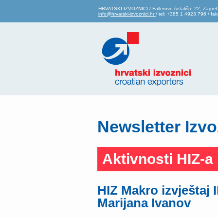
HRVATSKI IZVOZNICI / Fallerovo šetalište 22, Zagre
info@hrvatski-izvoznici.hr
/ tel: +385 1 4923 796 / f
Newsletter Izvo
Aktivnosti HIZ-a
HIZ Makro izvještaj II
Marijana Ivanov