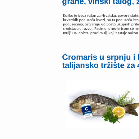
grane, vinski talog, 
Koliko je izvoz važan za Hrvatsku, govore statist
hrvatskih poduzeća izvozi, no ta poduzeća is
poduzećima, ostvaruju 66 posto ukupnih priho
sredstava u razvoj. Recimo, s nevjericom će m
mulj! Da, doista, pravi mulj, koji nastaje nako
Cromaris u srpnju i
talijansko tržište za