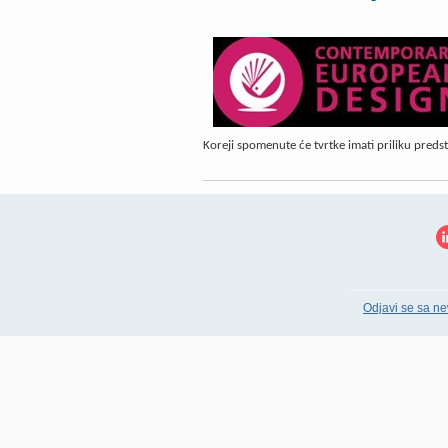
Koreji spomenute će tvrtke imati priliku predsta
Odjavi se sa ne