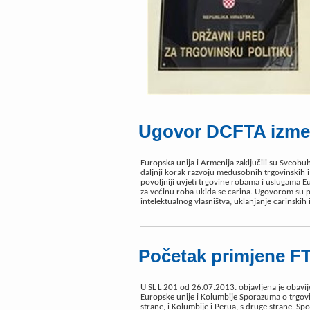
Ugovor DCFTA izmeđ
Europska unija i Armenija zaključili su Sveobu
daljnji korak razvoju međusobnih trgovinskih
povoljniji uvjeti trgovine robama i uslugama 
za većinu roba ukida se carina. Ugovorom su p
intelektualnog vlasništva, uklanjanje carinskih
Početak primjene F
U SL L 201 od 26.07.2013. objavljena je obavi
Europske unije i Kolumbije Sporazuma o trgovin
strane, i Kolumbije i Perua, s druge strane. Sp