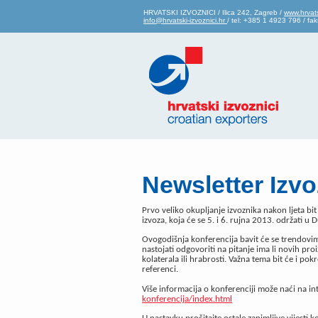
HRVATSKI IZVOZNICI / Ilica 242, Zagreb /
www.hrvats
info@hrvatski-izvoznici.hr
/ tel: +385 1 4923 796 / f
Newsletter Izvo
Prvo veliko okupljanje izvoznika nakon ljeta b
izvoza, koja će se 5. i 6. rujna 2013. održati u
Ovogodišnja konferencija bavit će se trendovim
nastojati odgovoriti na pitanje ima li novih proi
kolaterala ili hrabrosti. Važna tema bit će i pok
referenci.
Više informacija o konferenciji može naći na in
konferencija/index.html