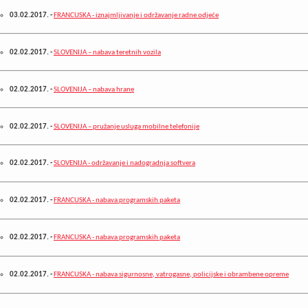
03.02.2017.
-
FRANCUSKA - iznajmljivanje i održavanje radne odjeće
02.02.2017.
-
SLOVENIJA – nabava teretnih vozila
02.02.2017.
-
SLOVENIJA – nabava hrane
02.02.2017.
-
SLOVENIJA – pružanje usluga mobilne telefonije
02.02.2017.
-
SLOVENIJA - održavanje i nadogradnja softvera
02.02.2017.
-
FRANCUSKA - nabava programskih paketa
02.02.2017.
-
FRANCUSKA - nabava programskih paketa
02.02.2017.
-
FRANCUSKA - nabava sigurnosne, vatrogasne, policijske i obrambene opreme