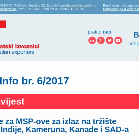
ZNICI / Fallerovo šetalište 22, Zagreb /
www.hrvatski-izvoznici.hr
/
Email se ne prikazuje pra
izvoznici.hr
/ tel: +385 1 4923 796 / faks: +385 1 4923 797
Pogledajte ga u vašem 
pratite
nas
B
Velj
Info br. 6/2017
vijest
ke za MSP-ove za izlaz na tržište
,Indije, Kameruna, Kanade i SAD-a