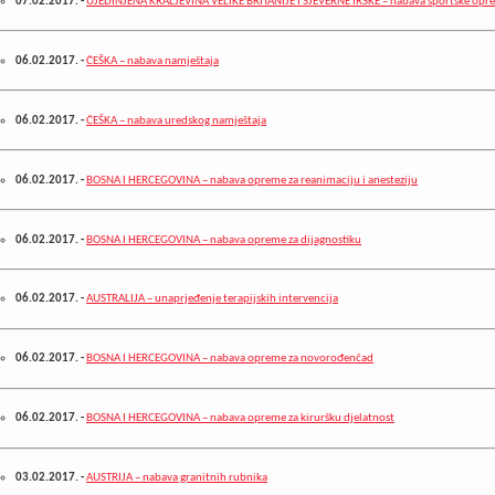
07.02.2017.
-
UJEDINJENA KRALJEVINA VELIKE BRITANIJE I SJEVERNE IRSKE – nabava sportske opr
06.02.2017.
-
ČEŠKA – nabava namještaja
06.02.2017.
-
ČEŠKA – nabava uredskog namještaja
06.02.2017.
-
BOSNA I HERCEGOVINA – nabava opreme za reanimaciju i anesteziju
06.02.2017.
-
BOSNA I HERCEGOVINA – nabava opreme za dijagnostiku
06.02.2017.
-
AUSTRALIJA – unaprjeđenje terapijskih intervencija
06.02.2017.
-
BOSNA I HERCEGOVINA – nabava opreme za novorođenčad
06.02.2017.
-
BOSNA I HERCEGOVINA – nabava opreme za kiruršku djelatnost
03.02.2017.
-
AUSTRIJA – nabava granitnih rubnika