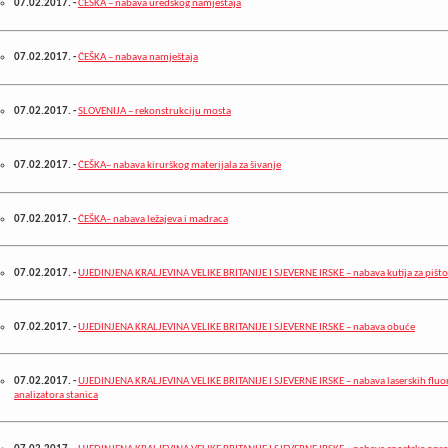
07.02.2017.
-
ČEŠKA – nabava uredskog namještaja
07.02.2017.
-
ČEŠKA – nabava namještaja
07.02.2017.
-
SLOVENIJA – rekonstrukciju mosta
07.02.2017.
-
ČEŠKA– nabava kirurškog materijala za šivanje
07.02.2017.
-
ČEŠKA– nabava ležajeva i madraca
07.02.2017.
-
UJEDINJENA KRALJEVINA VELIKE BRITANIJE I SJEVERNE IRSKE – nabava kutija za pišto
07.02.2017.
-
UJEDINJENA KRALJEVINA VELIKE BRITANIJE I SJEVERNE IRSKE – nabava obuće
07.02.2017.
-
UJEDINJENA KRALJEVINA VELIKE BRITANIJE I SJEVERNE IRSKE – nabava laserskih fluo
analizatora stanica