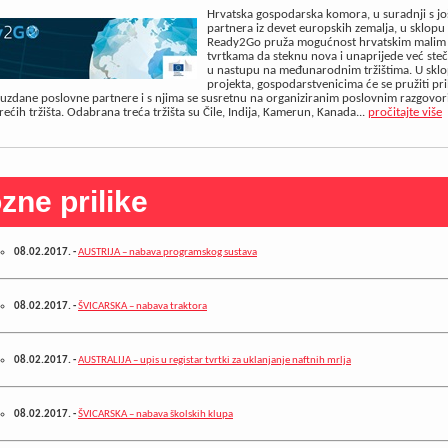
Hrvatska gospodarska komora, u suradnji s jo
partnera iz devet europskih zemalja, u sklopu
Ready2Go pruža mogućnost hrvatskim malim 
tvrtkama da steknu nova i unaprijede već ste
u nastupu na međunarodnim tržištima. U skl
projekta, gospodarstvenicima će se pružiti pril
zdane poslovne partnere i s njima se susretnu na organiziranim poslovnim razgovor
ećih tržišta. Odabrana treća tržišta su Čile, Indija, Kamerun, Kanada...
pročitajte više
zne prilike
08.02.2017.
-
AUSTRIJA – nabava programskog sustava
08.02.2017.
-
ŠVICARSKA – nabava traktora
08.02.2017.
-
AUSTRALIJA – upis u registar tvrtki za uklanjanje naftnih mrlja
08.02.2017.
-
ŠVICARSKA – nabava školskih klupa