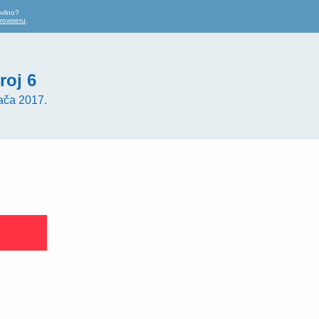
vilno?
browseru
.
roj 6
ača 2017.