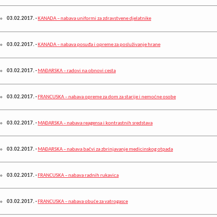
03.02.2017.
-
KANADA – nabava uniformi za zdravstvene djelatnike
03.02.2017.
-
KANADA – nabava posuđa i opreme za posluživanje hrane
03.02.2017.
-
MAĐARSKA – radovi na obnovi cesta
03.02.2017.
-
FRANCUSKA – nabava opreme za dom za starije i nemoćne osobe
03.02.2017.
-
MAĐARSKA – nabava reagensa i kontrastnih sredstava
03.02.2017.
-
MAĐARSKA – nabava bačvi za zbrinjavanje medicinskog otpada
03.02.2017.
-
FRANCUSKA – nabava radnih rukavica
03.02.2017.
-
FRANCUSKA – nabava obuće za vatrogasce