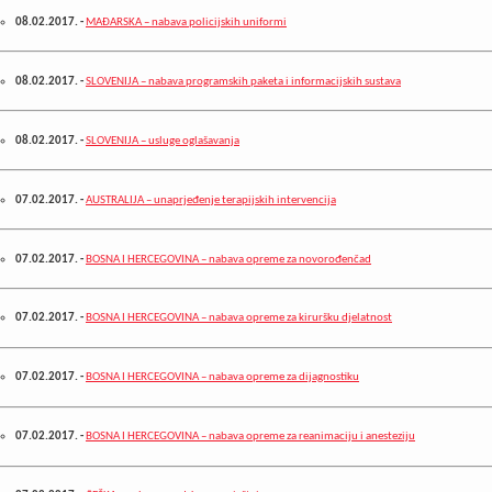
08.02.2017.
-
MAĐARSKA – nabava policijskih uniformi
08.02.2017.
-
SLOVENIJA – nabava programskih paketa i informacijskih sustava
08.02.2017.
-
SLOVENIJA – usluge oglašavanja
07.02.2017.
-
AUSTRALIJA – unaprjeđenje terapijskih intervencija
07.02.2017.
-
BOSNA I HERCEGOVINA – nabava opreme za novorođenčad
07.02.2017.
-
BOSNA I HERCEGOVINA – nabava opreme za kiruršku djelatnost
07.02.2017.
-
BOSNA I HERCEGOVINA – nabava opreme za dijagnostiku
07.02.2017.
-
BOSNA I HERCEGOVINA – nabava opreme za reanimaciju i anesteziju