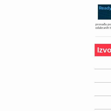
pronađu pou
odabranih tr
Izvo