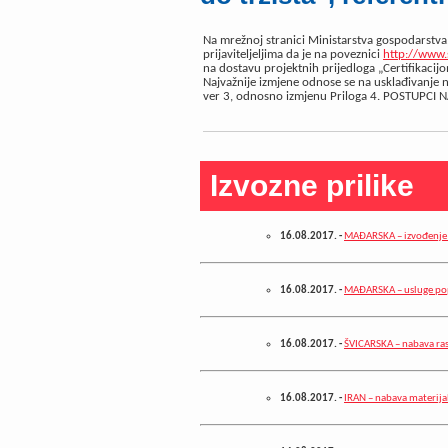
Na mrežnoj stranici Ministarstva gospodarstva,
prijaviteljeljima da je na poveznici
http://www.
na dostavu projektnih prijedloga „Certifikacij
Najvažnije izmjene odnose se na usklađivanje 
ver 3, odnosno izmjenu Priloga 4. POSTUPCI
Izvozne prilike
16.08.2017.
-
MAĐARSKA – izvođenje 
16.08.2017.
-
MAĐARSKA – usluge pop
16.08.2017.
-
ŠVICARSKA – nabava rasv
16.08.2017.
-
IRAN – nabava materijal