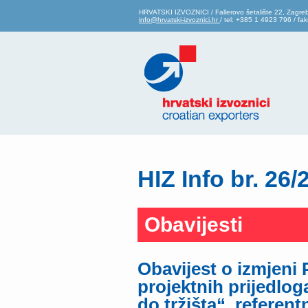
HRVATSKI IZVOZNICI / Fallerovo šetalište 22, Zagre
info@hrvatski-izvoznici.hr
/ tel: +385 1 4923 796 / f
HIZ Info br. 26/
Obavijesti
Obavijest o izmjeni
projektnih prijedlog
do tržišta“, referen