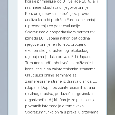
koji se primjenjuje od 01. veljače 2019., ali i
razmjene iskustava u njegovoj primjeni.
Konzorcij neovisnih stručnjaka provodi
analizu kako bi podržao Europsku komisiju
u provođenju ex-post evaluacije
Sporazuma o gospodarskom partnerstvu
između EU i Japana nakon pet godina
njegove primjene i to kroz procjenu
ekonomskog, društvenog, ekološkog
utjecaja na ljudska prava u EU i Japanu.
Trenutna studija obuhvaća istraživanje i
konzultacije sa zainteresiranim stranama,
uključujući online seminare za
zainteresirane strane iz država članica EU
i Japana. Doprinos zainteresiranih strana
(civilnog društva, poduzeća, trgovinskih
organizacija itd.) ključan je za prikupljanje
povratnih informacija o tome kako
Sporazum funkcionira u praksi u državama