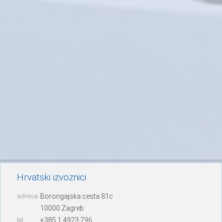
Hrvatski izvoznici
adresa:
Borongajska cesta 81c
10000 Zagreb
tel:
+385 1 4923 796