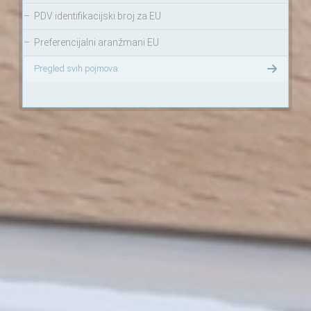
–
PDV identifikacijski broj za EU
–
Preferencijalni aranžmani EU
Pregled svih pojmova