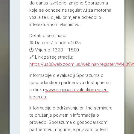
do danas izvršene izmjene Sporazuma
koje se odnose na regulativu za motorna
vozila te u dijelu primjene odredbi o
intelektualnom vlasništvu.
Detalji o seminaru
:
📅
Datum: 7. studeni 2025.
🕒
Vrijeme: 13:30 – 15:00
🔗
Link za registraciju:
https://us06web.zoom.us/webinar/register/WN_39
Informacije o evaluaciji Sporazuma o
gospodarskom partnerstvu dostupne su
na linku
www.eu-japan-evaluation.eu
,
eu-
japan.eu
.
Informacija o održavanju on line seminara
te pružanje povratnih informacija o
provedbi Sporazuma o gospodarskom
partnerstvu moguće je prijavom putem