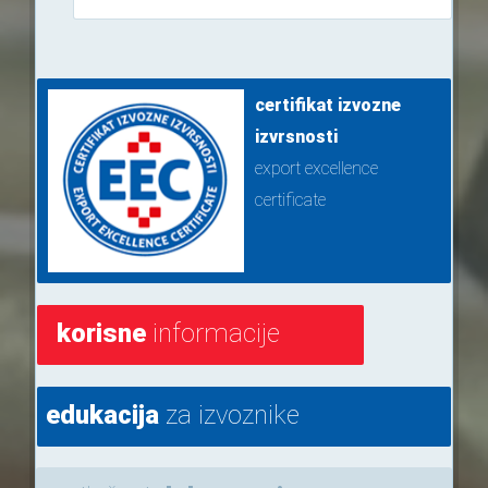
certifikat izvozne
izvrsnosti
export excellence
certificate
korisne
informacije
edukacija
za izvoznike