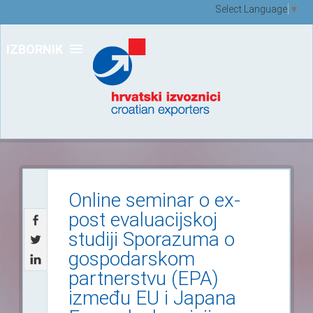
Select Language
▼
IZBORNIK
Online seminar o ex-
post evaluacijskoj
studiji Sporazuma o
gospodarskom
partnerstvu (EPA)
između EU i Japana