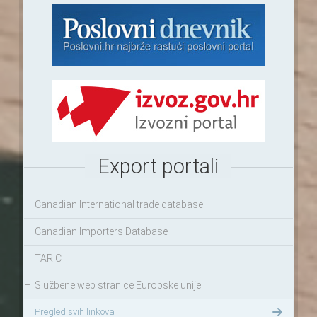
Export portali
–
Canadian International trade database
–
Canadian Importers Database
–
TARIC
–
Službene web stranice Europske unije
Pregled svih linkova