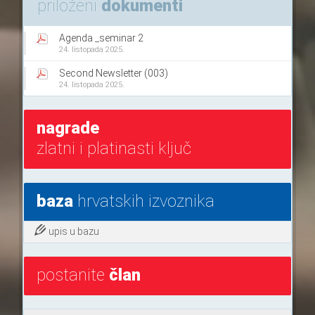
priloženi
dokumenti
Agenda _seminar 2
24. listopada 2025.
Second Newsletter (003)
24. listopada 2025.
nagrade
zlatni i platinasti ključ
baza
hrvatskih izvoznika
upis u bazu
postanite
član