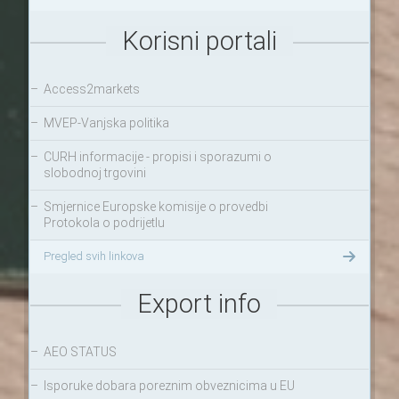
Korisni portali
–
Access2markets
–
MVEP-Vanjska politika
–
CURH informacije - propisi i sporazumi o
slobodnoj trgovini
–
Smjernice Europske komisije o provedbi
Protokola o podrijetlu
Pregled svih linkova
Export info
–
AEO STATUS
–
Isporuke dobara poreznim obveznicima u EU