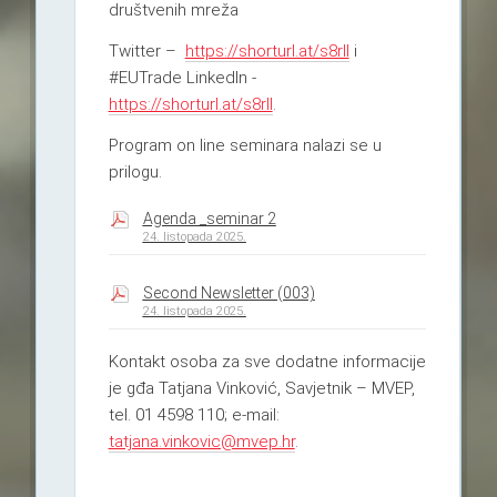
društvenih mreža
Twitter –
https://shorturl.at/s8rlI
i
#EUTrade LinkedIn -
https://shorturl.at/s8rlI
.
Program on line seminara nalazi se u
prilogu.
Agenda _seminar 2
24. listopada 2025.
Second Newsletter (003)
24. listopada 2025.
Kontakt osoba za sve dodatne informacije
je gđa Tatjana Vinković, Savjetnik – MVEP,
tel. 01 4598 110; e-mail:
tatjana.vinkovic@mvep.hr
.