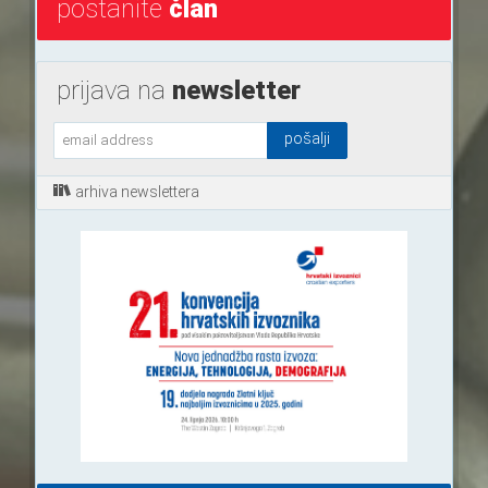
postanite
član
prijava na
newsletter
arhiva newslettera