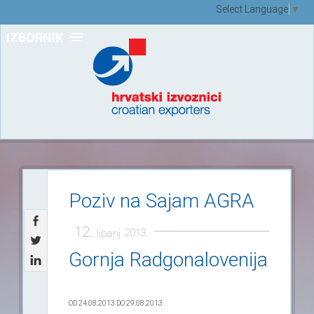
Select Language
▼
IZBORNIK
Poziv na Sajam AGRA
12.
2013.
lipanj
Gornja Radgonalovenija
OD 24.08.2013 DO 29.08.2013