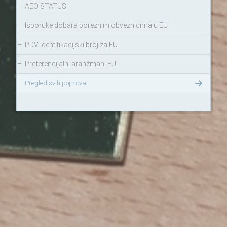
–
AEO STATUS
–
Isporuke dobara poreznim obveznicima u EU
–
PDV identifikacijski broj za EU
–
Preferencijalni aranžmani EU
Pregled svih pojmova