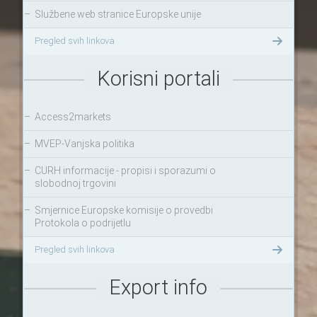
–
Službene web stranice Europske unije
Pregled svih linkova
Korisni portali
–
Access2markets
–
MVEP-Vanjska politika
–
CURH informacije - propisi i sporazumi o
slobodnoj trgovini
–
Smjernice Europske komisije o provedbi
Protokola o podrijetlu
Pregled svih linkova
Export info