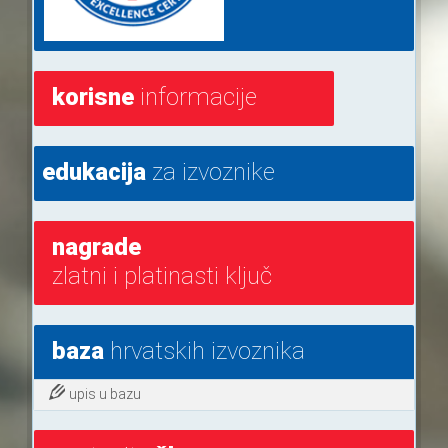
korisne
informacije
edukacija
za izvoznike
nagrade
zlatni i platinasti ključ
baza
hrvatskih izvoznika
upis u bazu