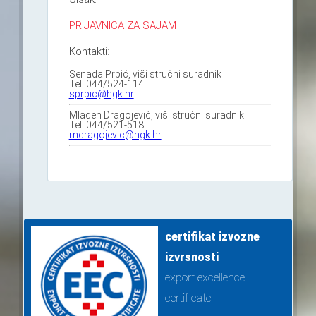
PRIJAVNICA ZA SAJAM
Kontakti:
Senada Prpić, viši stručni suradnik
Tel: 044/524-114
sprpic@hgk.hr
Mladen Dragojević, viši stručni suradnik
Tel: 044/521-518
mdragojevic@hgk.hr
certifikat izvozne
izvrsnosti
export excellence
certificate