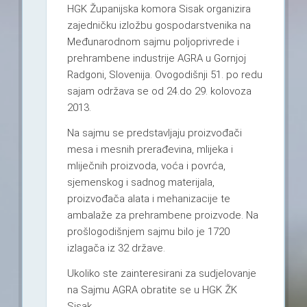
HGK Županijska komora Sisak organizira
zajedničku izložbu gospodarstvenika na
Međunarodnom sajmu poljoprivrede i
prehrambene industrije AGRA u Gornjoj
Radgoni, Slovenija. Ovogodišnji 51. po redu
sajam održava se od 24.do 29. kolovoza
2013.
Na sajmu se predstavljaju proizvođači
mesa i mesnih prerađevina, mlijeka i
mliječnih proizvoda, voća i povrća,
sjemenskog i sadnog materijala,
proizvođača alata i mehanizacije te
ambalaže za prehrambene proizvode. Na
prošlogodišnjem sajmu bilo je 1720
izlagača iz 32 države.
Ukoliko ste zainteresirani za sudjelovanje
na Sajmu AGRA obratite se u HGK ŽK
Sisak.