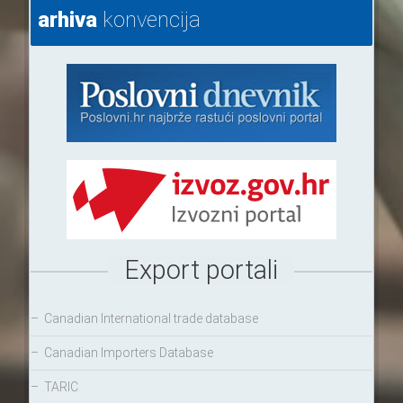
arhiva
konvencija
Export portali
–
Canadian International trade database
–
Canadian Importers Database
–
TARIC