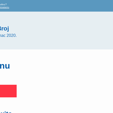
vilno?
browseru
.
roj
nac 2020.
tnu