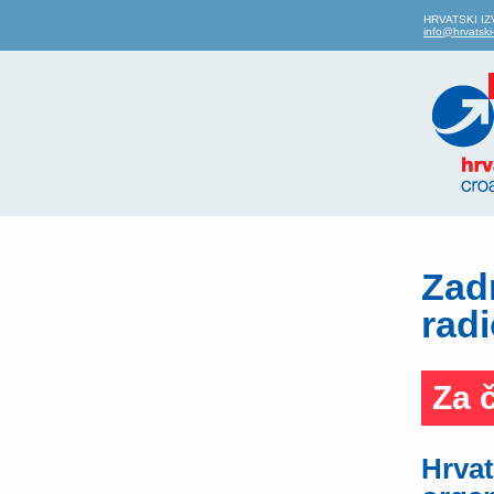
HRVATSKI IZVO
info@hrvatski-
Zadn
rad
Za 
Hrvat