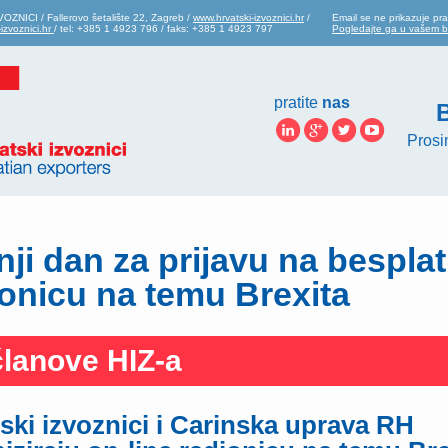
ZNICI / Fallerovo šetalište 22, Zagreb /
www.hrvatski-izvoznici.hr
/
Email se ne prikazuje pra
izvoznici.hr
/ tel: +385 1 4923 796 / faks: +385 1 4923 797
Pogledajte ga u vašem 
pratite
nas
B
Prosi
ji dan za prijavu na bespla
ionicu na temu Brexita
članove HIZ-a
ski izvoznici i Carinska uprava RH