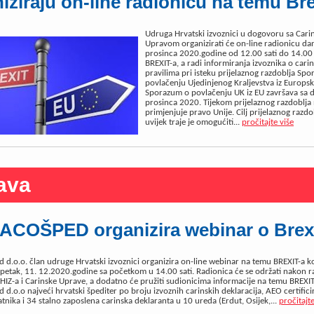
iziraju on-line radionicu na temu Bre
Udruga Hrvatski izvoznici u dogovoru sa Car
Upravom organizirati će on-line radionicu da
prosinca 2020.godine od 12.00 sati do 14.00
BREXIT-a, a radi informiranja izvoznika o cari
pravilima pri isteku prijelaznog razdoblja Sp
povlačenju Ujedinjenog Kraljevstva iz Europsk
Sporazum o povlačenju UK iz EU završava sa
prosinca 2020. Tijekom prijelaznog razdoblja
primjenjuje pravo Unije. Cilj prijelaznog razdo
uvijek traje je omogućiti...
pročitajte više
ava
ACOŠPED organizira webinar o Brex
 d.o.o. član udruge Hrvatski izvoznici organizira on-line webinar na temu BREXIT-a k
 petak, 11. 12.2020.godine sa početkom u 14.00 sati. Radionica će se održati nakon r
 HIZ-a i Carinske Uprave, a dodatno će pružiti sudionicima informacije na temu BREXIT
d.o.o najveći hrvatski špediter po broju izvoznih carinskih deklaracija, AEO certificir
tnika i 34 stalno zaposlena carinska deklaranta u 10 ureda (Erdut, Osijek,...
pročitajte