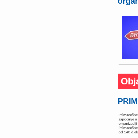
organ
Obj
PRIM
Primacošped
započinje u
organizaciji
Primacošped 
od 140 djela