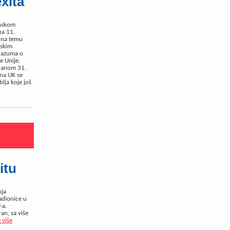
xita
inskom
na 11.
 na temu
nskim
orazuma o
e Unije.
 danom 31.
 na UK se
blja koje još
itu
oja
adionice u
-a.
an, sa više
 više