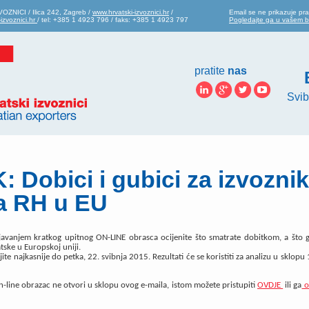
OZNICI / Ilica 242, Zagreb /
www.hrvatski-izvoznici.hr
/
Email se ne prikazuje pra
izvoznici.hr
/ tel: +385 1 4923 796 / faks: +385 1 4923 797
Pogledajte ga u vašem 
pratite
nas
Svib
: Dobici i gubici za izvozni
a RH u EU
avanjem kratkog upitnog ON-LINE obrasca ocijenite što smatrate dobitkom, a što 
tske u Europskoj uniji.
jite najkasnije do petka, 22. svibnja 2015. Rezultati će se koristiti za analizu u sklopu
n-line obrazac ne otvori u sklopu ovog e-maila, istom možete pristupiti
OVDJE
ili ga
o