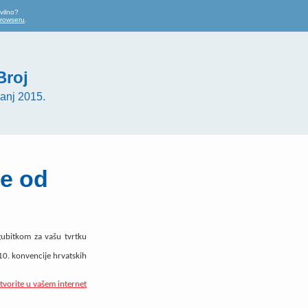
vilno?
browseru
.
Broj
anj 2015.
ke od
gubitkom za vašu tvrtku
 10. konvencije hrvatskih
tvorite u vašem internet