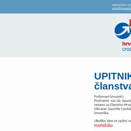
HRVATSKI IZV
info@hrvatski-
UPITNIK
članstv
Poštovani izvoznici,
Pozivamo vas da ispunj
vezano uz članstvo Hrva
Obrazac ispunite i pošal
izvoznika.
Ukoliko Vam se upitni o
pregledniku
.