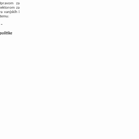
 Upravom za
Sektorom za
va vanjskih i
 temu:
 –
politike