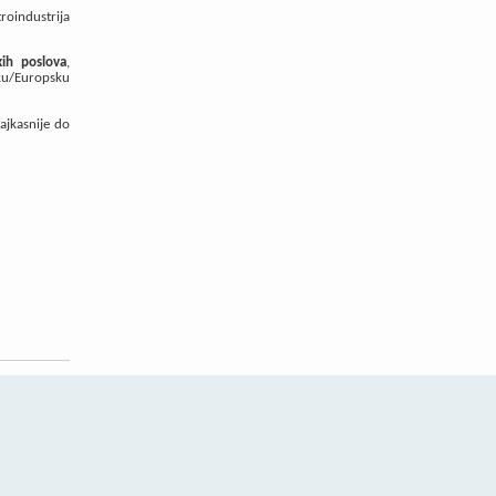
troindustrija
kih poslova
,
sku/Europsku
ajkasnije do