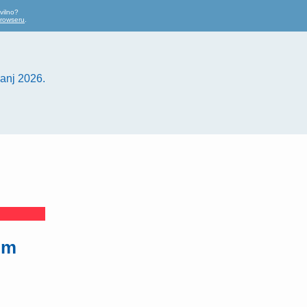
vilno?
browseru
.
anj 2026.
im