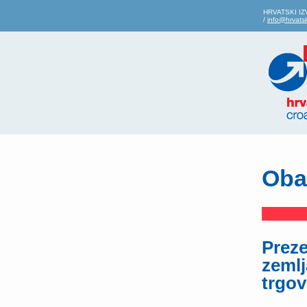
HRVATSKI IZV
/
info@hrvatsk
Oba
Preze
zemlj
trgov