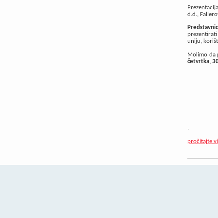
Prezentacij
d.d., Faller
Predstavnic
prezentirat
uniju, kori
Molimo da p
četvrtka, 30
.
pročitajte v