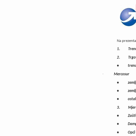
Na prezenta
1.
Tren
2.
Trgo
•
tren
·
Mercosur
•
zeml
•
zeml
•
ostal
3.
Mjer
•
Zašti
•
Damp
•
Opći