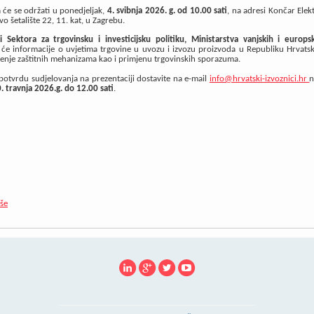
a će se održati u ponedjeljak,
4. svibnja 2026. g. od 10.00 sati
, na adresi Končar Elek
ovo šetalište 22, 11. kat, u Zagrebu.
i Sektora za trgovinsku i investicijsku politiku, Ministarstva vanjskih i europs
i će informacije o uvjetima trgovine u uvozu i izvozu proizvoda u Republiku Hrvat
štenje zaštitnih mehanizama kao i primjenu trgovinskih sporazuma.
otvrdu sudjelovanja na prezentaciji dostavite na e-mail
info@hrvatski-izvoznici.hr
n
. travnja 2026.g. do 12.00 sati
.
iše