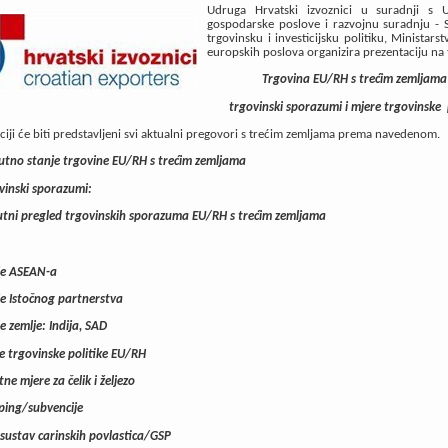
Udruga Hrvatski izvoznici u suradnji s
gospodarske poslove i razvojnu suradnju - 
trgovinsku i investicijsku politiku, Ministarst
europskih poslova organizira prezentaciju na
Trgovina EU/RH s trećim zemljama
trgovinski sporazumi i mjere trgovinske
ciji će biti predstavljeni svi aktualni pregovori s trećim zemljama prema navedenom.
utno stanje trgovine EU/RH s trećim zemljama
vinski sporazumi:
utni pregled trgovinskih sporazuma EU/RH s trećim zemljama
je ASEAN-a
je Istočnog partnerstva
e zemlje: Indija, SAD
e trgovinske politike EU/RH
tne mjere za čelik i željezo
ing/subvencije
 sustav carinskih povlastica/GSP