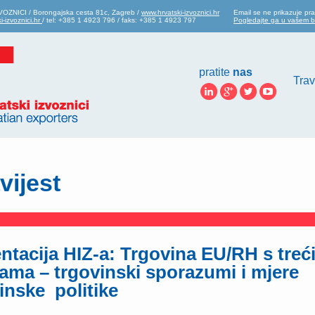
OZNICI / Borongajska cesta 81c, Zagreb /
www.hrvatski-izvoznici.hr
Email se ne prikazuje pra
i-izvoznici.hr
/ tel: +385 1 4923 796 / faks: +385 1 4923 797
Pogledajte ga u vašem 
pratite
nas
Trav
vijest
ntacija HIZ-a: Trgovina EU/RH s treć
ama – trgovinski sporazumi i mjere
inske politike