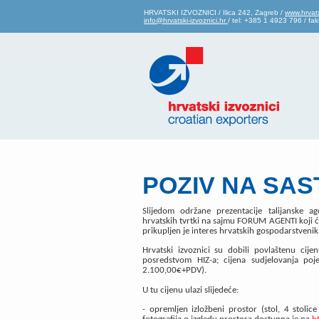
HRVATSKI IZVOZNICI / Ilica 242, Zagreb /
www.hrvats
info@hrvatski-izvoznici.hr
/ tel: +385 1 4923 796 / f
POZIV NA SA
Slijedom održane prezentacije talijanske a
hrvatskih tvrtki na sajmu FORUM AGENTI koji će 
prikupljen je interes hrvatskih gospodarstvenika
Hrvatski izvoznici su dobili povlaštenu cije
posredstvom HIZ-a; cijena sudjelovanja poj
2.100,00€+PDV).
U tu cijenu ulazi slijedeće:
- opremljen izložbeni prostor (stol, 4 stolic