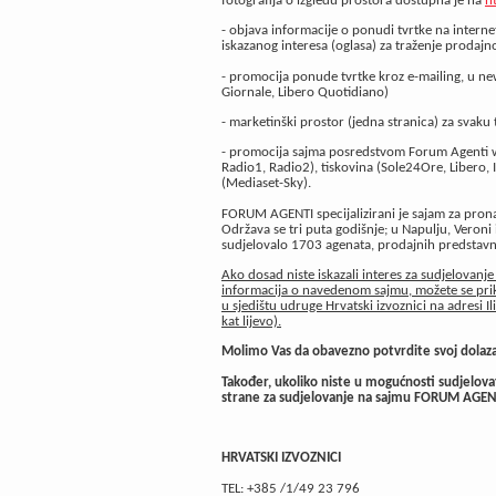
fotografija o izgledu prostora dostupna je na
h
- objava informacije o ponudi tvrtke na intern
iskazanog interesa (oglasa) za traženje prodajn
- promocija ponude tvrtke kroz e-mailing, u ne
Giornale, Libero Quotidiano)
- marketinški prostor (jedna stranica) za svak
- promocija sajma posredstvom Forum Agenti web
Radio1, Radio2), tiskovina (Sole24Ore, Libero, It
(Mediaset-Sky).
FORUM AGENTI specijalizirani je sajam za pronal
Održava se tri puta godišnje; u Napulju, Veron
sudjelovalo 1703 agenata, prodajnih predstavnik
Ako dosad niste iskazali interes za sudjelovanj
informacija o navedenom sajmu, možete se priklj
u sjedištu udruge Hrvatski izvoznici na adresi I
kat lijevo).
Molimo Vas da obavezno potvrdite svoj dolazak
Također, ukoliko niste u mogućnosti sudjelovat
strane za sudjelovanje na sajmu FORUM AGENT
HRVATSKI IZVOZNICI
TEL: +385 /1/49 23 796