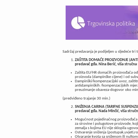
Sadržaj predavanja je podijeljen u sljedeće tri 
ZAŠTITA DOMAĆE PROIZVODNJE (ANT
predavač gđa. Nina Berić, viša stručna 
Zaštita EU/HR domaćih proizvođača od 
proizvoda (dampinške cijene) i od subv
Dampinški/kompenzacijski uvoz, zaštitn
antidampinških /kompenzacijskih mjera,
preuzimanje obaveza-dogovor oko mini
(predviđeno trajanje 30 min.)
SNIŽENJA CARINA (TARIFNE SUSPENZI
predavač gđa. Nada Minčić, viša stručna
Mogućnost pojedinačnog proizvođača ili
za sirovine i polugotove proizvode, koj
zemalja s kojima EU nije sklopila ugo
Ostvarenje sniženja (postupak,uvjeti,ro
Otvaranje kvota sa sniženom ili nultom