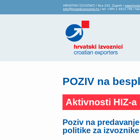
HRVATSKI IZVOZNICI / Ilica 242, Zagreb /
www.hrvats
info@hrvatski-izvoznici.hr
/ tel: +385 1 4923 796 / f
POZIV na bespl
Aktivnosti HIZ-a
Poziv na predavanje 
politike za izvoznike