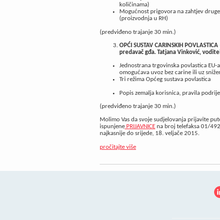
količinama)
Mogućnost prigovora na zahtjev druge čl
(proizvodnja u RH)
(predviđeno trajanje 30 min.)
OPĆI SUSTAV CARINSKIH POVLASTICA 
predavač gđa. Tatjana Vinković, voditel
Jednostrana trgovinska povlastica EU-a
omogućava uvoz bez carine ili uz sniže
Tri režima Općeg sustava povlastica
Popis zemalja korisnica, pravila podrije
(predviđeno trajanje 30 min.)
Molimo Vas da svoje sudjelovanja prijavite pu
ispunjene
PRIJAVNICE
na broj telefaksa 01/4923
najkasnije do srijede, 18. veljače 2015.
pročitajte više