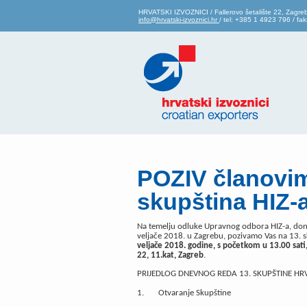
HRVATSKI IZVOZNICI / Fallerovo šetalište 22, Zagre
info@hrvatski-izvoznici.hr
/ tel: +385 1 4923 796 / f
POZIV članovim
skupština HIZ-
Na temelju odluke Upravnog odbora HIZ-a, doni
veljače 2018. u Zagrebu, pozivamo Vas na 13. s
veljače 2018. godine, s početkom u 13.00 sati, 
22, 11.kat, Zagreb
.
PRIJEDLOG DNEVNOG REDA 13. SKUPŠTINE HRV
1. Otvaranje Skupštine