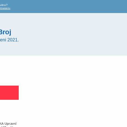
vilno?
browseru
.
Broj
eni 2021.
KA Upravni