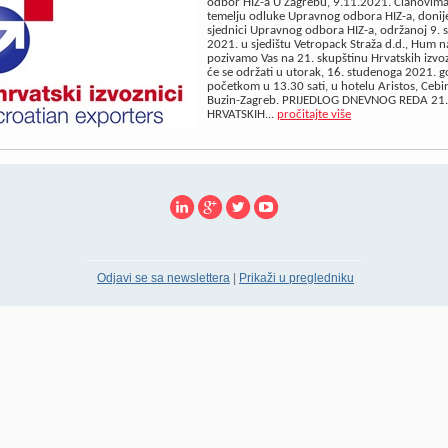
odbor HIZ-a U Zagrebu, 9.11.2021. Članovima
temelju odluke Upravnog odbora HIZ-a, donije
sjednici Upravnog odbora HIZ-a, održanoj 9.
2021. u sjedištu Vetropack Straža d.d., Hum na
pozivamo Vas na 21. skupštinu Hrvatskih izvo
će se održati u utorak, 16. studenoga 2021. g
početkom u 13.30 sati, u hotelu Aristos, Cebin
Buzin-Zagreb. PRIJEDLOG DNEVNOG REDA 21.
HRVATSKIH...
pročitajte više
Odjavi se sa newslettera
|
Prikaži u pregledniku