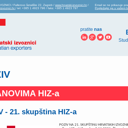
ZNICI / Fallerovo šetalište 22, Zagreb /
www.hrvatski-izvoznici.hr
/
Email se ne prikazuje pra
izvoznici.hr
/ tel: +385 1 4923 796 / faks: +385 1 4923 797
Pogledajte ga u vašem 
pratite
nas
Stud
IV
NOVIMA HIZ-a
 - 21. skupština HIZ-a
POZIV NA 21. SKUPŠTINU HRVATSKIH IZVOZNI