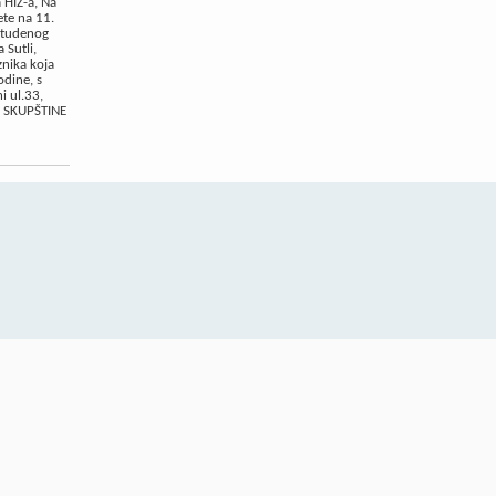
 HIZ-a, Na
te na 11.
 studenog
 Sutli,
znika koja
odine, s
i ul.33,
 SKUPŠTINE