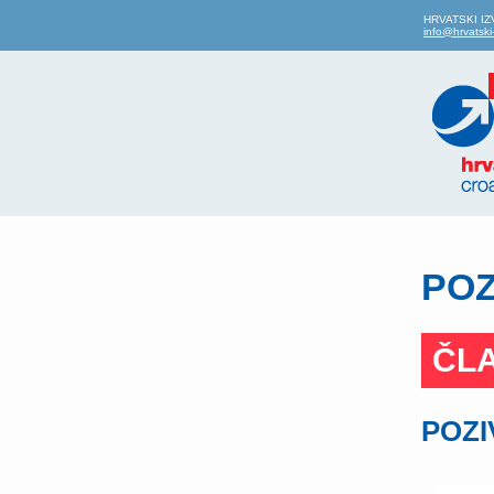
HRVATSKI IZVO
info@hrvatski-
POZ
ČLA
POZIV