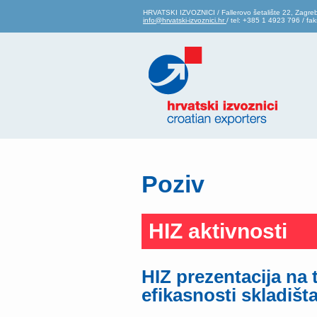
HRVATSKI IZVOZNICI / Fallerovo šetalište 22, Zagre
info@hrvatski-izvoznici.hr
/ tel: +385 1 4923 796 / f
Poziv
HIZ aktivnosti
HIZ prezentacija na 
efikasnosti skladišt