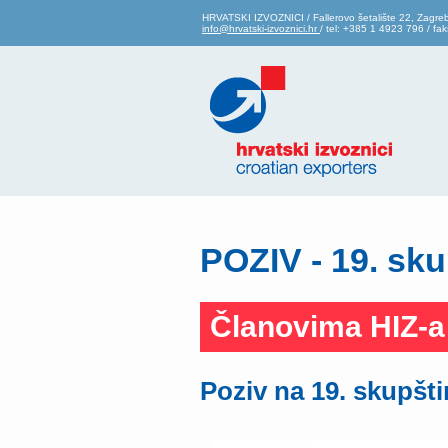
HRVATSKI IZVOZNICI / Fallerovo šetalište 22, Zagre
info@hrvatski-izvoznici.hr
/ tel: +385 1 4923 796 / f
POZIV - 19. sku
Članovima HIZ-a
Poziv na 19. skupšti