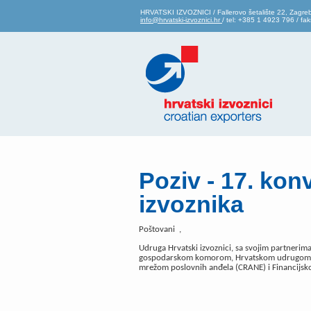
HRVATSKI IZVOZNICI / Fallerovo šetalište 22, Zagre
info@hrvatski-izvoznici.hr
/ tel: +385 1 4923 796 / f
Poziv - 17. kon
izvoznika
Poštovani ,
Udruga Hrvatski izvoznici, sa svojim partneri
gospodarskom komorom, Hrvatskom udrugom 
mrežom poslovnih anđela (CRANE) i Financijsk