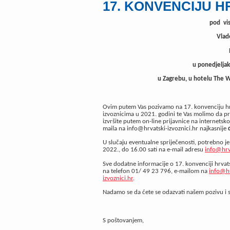
17. KONVENCIJU H
pod vi
Vlad
u ponedjeljak,
u Zagrebu, u hotelu The W
Ovim putem Vas pozivamo na 17. konvenciju hrva
izvoznicima u 2021. godini te Vas molimo da pri
izvršite putem on-line prijavnice na internetsko
maila na info@hrvatski-izvoznici.hr najkasnije
U slučaju eventualne spriječenosti, potrebno je 
2022., do 16.00 sati na e-mail adresu
info@hrva
Sve dodatne informacije o 17. konvenciji hrvats
na telefon 01/ 49 23 796, e-mailom na
info@hr
izvoznici.hr
.
Nadamo se da ćete se odazvati našem pozivu i s
S poštovanjem,