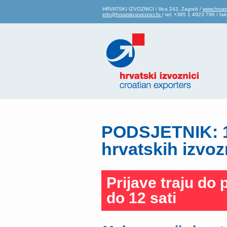
HRVATSKI IZVOZNICI / Ilica 242, Zagreb /
www.hrvats
info@hrvatski-izvoznici.hr
/ tel: +385 1 4923 796 / f
PODSJETNIK: 1
hrvatskih izvoz
Prijave traju do 
do 12 sati