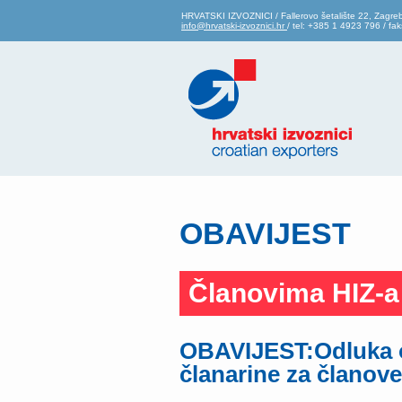
HRVATSKI IZVOZNICI / Fallerovo šetalište 22, Zagre
info@hrvatski-izvoznici.hr
/ tel: +385 1 4923 796 / f
OBAVIJEST
Članovima HIZ-a
OBAVIJEST:Odluka 
članarine za članove