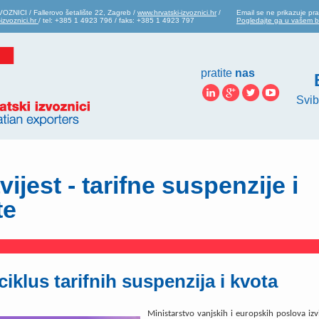
ZNICI / Fallerovo šetalište 22, Zagreb /
www.hrvatski-izvoznici.hr
/
Email se ne prikazuje pra
izvoznici.hr
/ tel: +385 1 4923 796 / faks: +385 1 4923 797
Pogledajte ga u vašem 
pratite
nas
Svib
ijest - tarifne suspenzije i
te
ciklus tarifnih suspenzija i kvota
Ministarstvo vanjskih i europskih poslova izvi