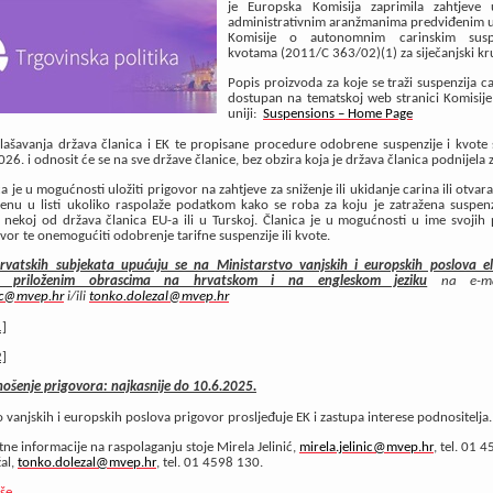
je Europska Komisija zaprimila zahtjeve
administrativnim aranžmanima predviđenim u
Komisije o autonomnim carinskim susp
kvotama (2011/C 363/02)(1) za siječanjski k
Popis proizvoda za koje se traži suspenzija c
dostupan na tematskoj web stranici Komisije
uniji:
Suspensions – Home Page
ašavanja država članica i EK te propisane procedure odobrene suspenzije i kvote 
26. i odnosit će se na sve države članice, bez obzira koja je država članica podnijela 
a je u mogućnosti uložiti prigovor na zahtjeve za sniženje ili ukidanje carina ili otvar
nu u listi ukoliko raspolaže podatkom kako se roba za koju je zatražena suspenzi
 nekoj od država članica EU-a ili u Turskoj. Članica je u mogućnosti u ime svojih
ovor te onemogućiti odobrenje tarifne suspenzije ili kvote.
hrvatskih subjekata upućuju se na Ministarstvo vanjskih i europskih poslova el
 priloženim obrascima na hrvatskom i na engleskom jeziku
na e-mai
nic@mvep.hr
i/ili
tonko.dolezal@mvep.hr
]
]
ošenje prigovora: najkasnije do 10.6.2025.
o vanjskih i europskih poslova prigovor prosljeđuje EK i zastupa interese podnositelj
ne informacije na raspolaganju stoje Mirela Jelinić,
mirela.jelinic@mvep.hr
, tel. 01 
al,
tonko.dolezal@mvep.hr
, tel. 01 4598 130.
iše