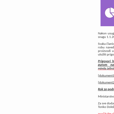
Nakon usugl
snagu 1.1.20
Svaka članic
robu navede
proizvodi u
uložiti prig
Prigovori 
putom na
mirela.jeli
[dokument1
[dokument2
Rok za podn
Ministarstv
Za sve dodat
Tonko Dolež
pročitajte v