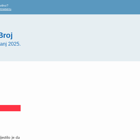
vilno?
browseru
.
Broj
anj 2025.
jestilo je da