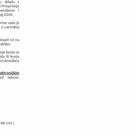
 u skladu s
 Priopćenju
enzijama i
rug 2026.
arine sada je
 o carinskoj
stupit će na
zahtjev.
anje kvota za
ja ili kvota
 proizvođača
ektroničkim
l adrese:
a.
4598 159 i