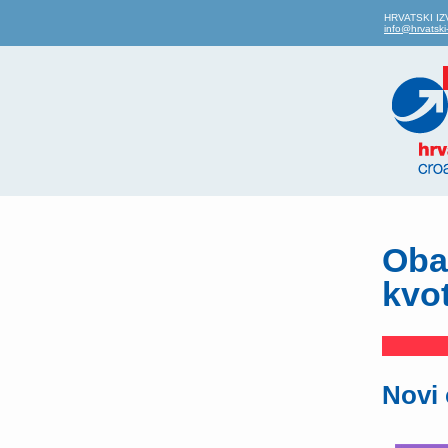
HRVATSKI IZVO
info@hrvatski-
Obav
kvo
Novi 