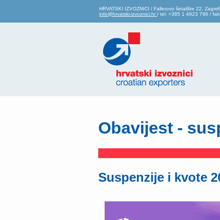
HRVATSKI IZVOZNICI / Fallerovo šetalište 22, Zagre
info@hrvatski-izvoznici.hr
/ tel: +385 1 4923 796 / f
Obavijest - sus
Suspenzije i kvote 2