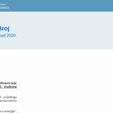
vilno?
browseru
.
Broj
pad 2020.
ufinanciranje
5. studenog
h prijedloga
 proizvodnim
ra energije“,