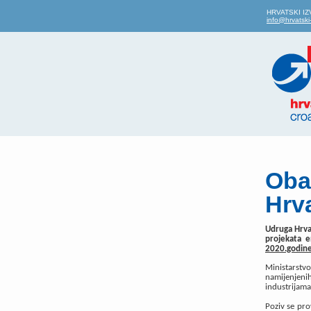
HRVATSKI IZVO
info@hrvatski-
Oba
Hrva
Udruga Hrvat
projekata e
2020.godine
Ministarstv
namijenjeni
industrijama
Poziv se pro