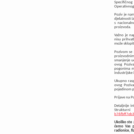
Specifičnog
Operativnog
Poziv je nam
djelatnosti 
s nacionaln
proizvoda.
Važno je nap
nisu prihvatl
može sklopit
Pozivom se ž
proizvodnim 
smanjenje ud
ovog Poziva
pogonima mo
industrijske
Ukupno raspo
ovog Poziva
pojedinom pr
Prijave na P
Detaljnije 
Struktur
b76fbff7eb
Ukoliko ste 
ćemo Vas pr
radionice, fi