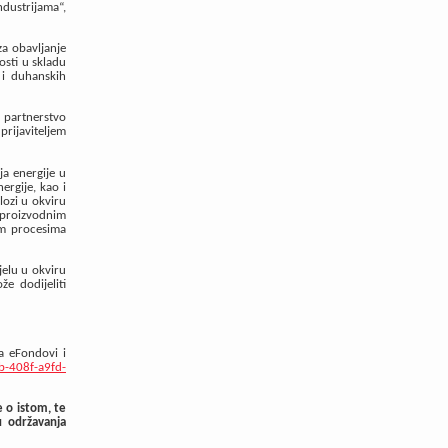
dustrijama“,
za obavljanje
osti u skladu
 i duhanskih
i partnerstvo
 prijaviteljem
ja energije u
ergije, kao i
lozi u okviru
 proizvodnim
im procesima
jelu u okviru
e dodijeliti
a eFondovi i
b-408f-a9fd-
e o istom, te
u održavanja