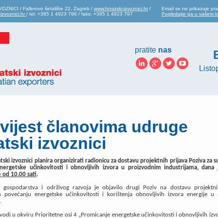
ZNICI / Fallerovo šetalište 22, Zagreb /
www.hrvatski-izvoznici.hr
/
Email se ne prikazuje pra
izvoznici.hr
/ tel: +385 1 4923 796 / faks: +385 1 4923 797
Pogledajte ga u vašem 
pratite
nas
Listo
vijest članovima udruge
tski izvoznici
ski izvoznici planira organizirati radionicu za dostavu projektnih prijava Poziva za s
nergetske učinkovitosti i obnovljivih izvora u proizvodnim industrijama, dana
 od 10.00 sati
.
o gospodarstva i održivog razvoja je objavilo drugi Poziv na dostavu projektni
h povećanju energetske učinkovitosti i korištenja obnovljivih izvora energije u
.
vodi u okviru Prioritetne osi 4 „Promicanje energetske učinkovitosti i obnovljivih izvo