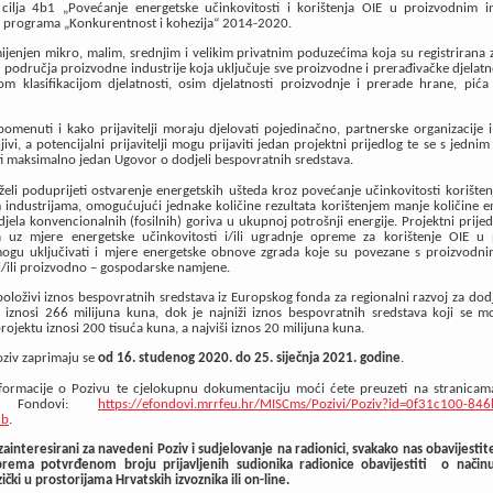
 cilja 4b1 „Povećanje energetske učinkovitosti i korištenja OIE u proizvodnim in
 programa „Konkurentnost i kohezija“ 2014-2020.
ijenjen mikro, malim, srednjim i velikim privatnim poduzećima koja su registrirana 
iz područja proizvodne industrije koja uključuje sve proizvodne i prerađivačke djelatn
om klasifikacijom djelatnosti, osim djelatnosti proizvodnje i prerade hrane, pića
omenuti i kako prijavitelji moraju djelovati pojedinačno, partnerske organizacije 
jivi, a potencijalni prijavitelji mogu prijaviti jedan projektni prijedlog te se s jednim
i maksimalno jedan Ugovor o dodjeli bespovratnih sredstava.
eli poduprijeti ostvarenje energetskih ušteda kroz povećanje učinkovitosti korišten
industrijama, omogućujući jednake količine rezultata korištenjem manje količine en
jela konvencionalnih (fosilnih) goriva u ukupnoj potrošnji energije. Projektni prijed
 uz mjere energetske učinkovitosti i/ili ugradnje opreme za korištenje OIE u
gu uključivati i mjere energetske obnove zgrada koje su povezane s proizvodn
 i/ili proizvodno – gospodarske namjene.
loživi iznos bespovratnih sredstava iz Europskog fonda za regionalni razvoj za dod
 iznosi 266 milijuna kuna, dok je najniži iznos bespovratnih sredstava koji se mož
ojektu iznosi 200 tisuća kuna, a najviši iznos 20 milijuna kuna.
oziv zaprimaju se
od 16. studenog 2020. do 25. siječnja 2021. godine
.
informacije o Pozivu te cjelokupnu dokumentaciju moći ćete preuzeti na stranicam
ni Fondovi:
https://efondovi.mrrfeu.hr/MISCms/Pozivi/Poziv?id=0f31c100-846
3b
.
zainteresirani za navedeni Poziv i sudjelovanje na radionici, svakako nas obavijestit
ema potvrđenom broju prijavljenih sudionika radionice obavijestiti o način
zički u prostorijama Hrvatskih izvoznika ili on-line.