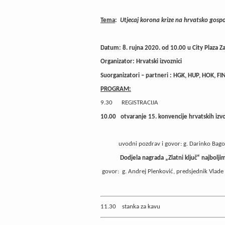
Tema
:
Utjecaj korona krize na hrvatsko gospo
Datum: 8. rujna 2020. od 10.00 u City Plaza Z
Organizator: Hrvatski izvoznici
Suorganizatori – partneri : HGK, HUP, HOK, F
PROGRAM:
9.30 REGISTRACIJA
10.00
otvaranje 15. konvencije hrvatskih izv
uvodni pozdrav i govor: g. Darinko Bago, p
Dodjela nagrada „Zlatni ključ“ najbolji
govor: g. Andrej Plenković, predsjednik Vlade
11.30 stanka za kavu