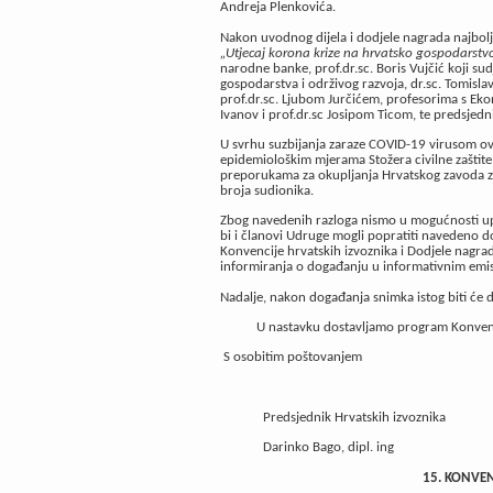
Andreja Plenkovića.
Nakon uvodnog dijela i dodjele nagrada najbolj
„Utjecaj korona krize na hrvatsko gospodarstvo
narodne banke, prof.dr.sc. Boris Vujčić koji sud
gospodarstva i održivog razvoja, dr.sc. Tomis
prof.dr.sc. Ljubom Jurčićem, profesorima s Eko
Ivanov i prof.dr.sc Josipom Ticom, te predsjedn
U svrhu suzbijanja zaraze COVID-19 virusom ov
epidemiološkim mjerama Stožera civilne zašti
preporukama za okupljanja Hrvatskog zavoda z
broja sudionika.
Zbog navedenih razloga nismo u mogućnosti uput
bi i članovi Udruge mogli popratiti navedeno 
Konvencije hrvatskih izvoznika i Dodjele nagrad
informiranja o događanju u informativnim emisi
Nadalje, nakon događanja snimka istog biti će 
U nastavku dostavljamo program Konvencije
S osobitim poštovanjem
Predsjednik Hrvatskih izvoznika
Darinko Bago, dipl. ing
15. KONVEN