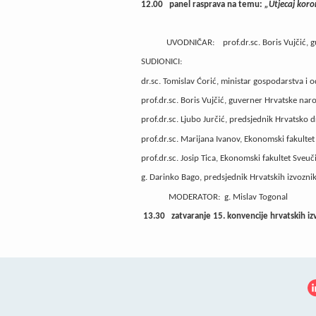
12.00 panel rasprava na temu:
„Utjecaj koro
UVODNIČAR: prof.dr.sc. Boris Vujčić, guv
SUDIONICI:
dr.sc. Tomislav Ćorić, ministar gospodarstva i 
prof.dr.sc. Boris Vujčić, guverner Hrvatske na
prof.dr.sc. Ljubo Jurčić, predsjednik Hrvatsko
prof.dr.sc. Marijana Ivanov, Ekonomski fakultet
prof.dr.sc. Josip Tica, Ekonomski fakultet Sveuč
g. Darinko Bago, predsjednik Hrvatskih izvozni
MODERATOR: g. Mislav Togonal
13.30 zatvaranje 15. konvencije hrvatskih iz