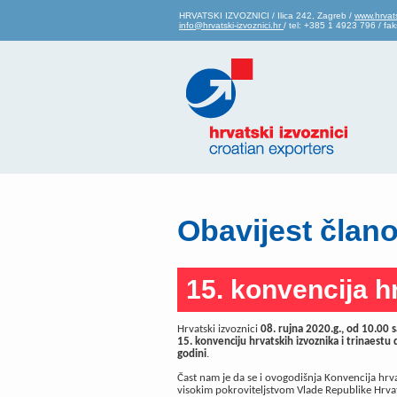
HRVATSKI IZVOZNICI / Ilica 242, Zagreb /
www.hrvats
info@hrvatski-izvoznici.hr
/ tel: +385 1 4923 796 / f
Obavijest član
15. konvencija h
Hrvatski izvoznici
08. rujna 2020.g., od 10.00 s
15. konvenciju hrvatskih izvoznika i trinaestu 
godini
.
Čast nam je da se i ovogodišnja Konvencija hrva
visokim pokroviteljstvom Vlade Republike Hrvat