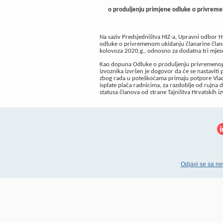
o produljenju primjene odluke o privremen
Na saziv Predsjedništva HIZ-a, Upravni odbor H
odluke o privremenom ukidanju članarine člano
kolovoza 2020.g., odnosno za dodatna tri mjesec
Kao dopuna Odluke o produljenju privremenog 
izvoznika izvršen je dogovor da će se nastavit
zbog rada u poteškoćama primaju potpore Vlad
isplate plaća radnicima, za razdoblje od rujna
statusa članova od strane Tajništva Hrvatskih iz
Odjavi se sa ne