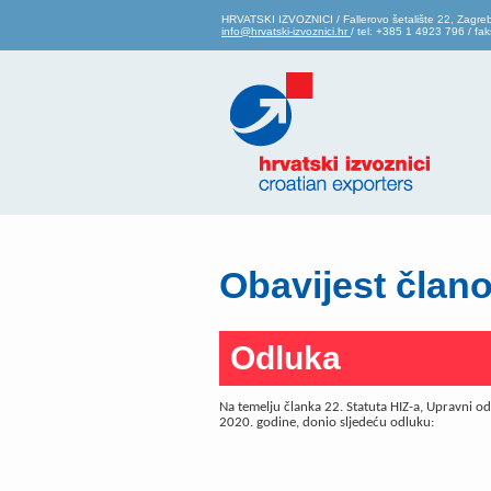
HRVATSKI IZVOZNICI / Fallerovo šetalište 22, Zagre
info@hrvatski-izvoznici.hr
/ tel: +385 1 4923 796 / f
Obavijest član
Odluka
Na temelju članka 22. Statuta HIZ-a, Upravni odb
2020. godine, donio sljedeću odluku: