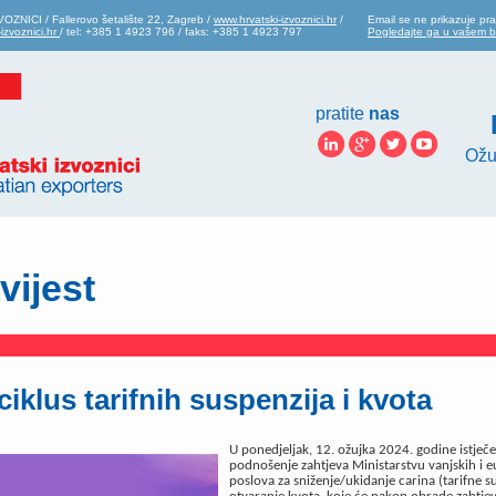
ZNICI / Fallerovo šetalište 22, Zagreb /
www.hrvatski-izvoznici.hr
/
Email se ne prikazuje pra
izvoznici.hr
/ tel: +385 1 4923 796 / faks: +385 1 4923 797
Pogledajte ga u vašem 
pratite
nas
Ožu
vijest
ciklus tarifnih suspenzija i kvota
U ponedjeljak, 12. ožujka 2024. godine istječe
podnošenje zahtjeva Ministarstvu vanjskih i 
poslova za sniženje/ukidanje carina (tarifne su