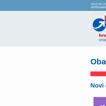
HRVATSKI IZVO
info@hrvatski-
Oba
Novi 