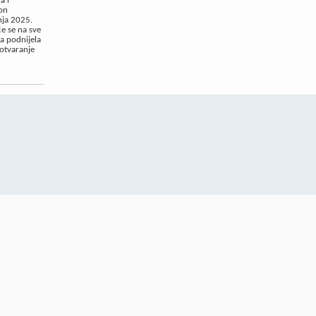
a i
kon
nja 2025.
e se na sve
ca podnijela
 otvaranje