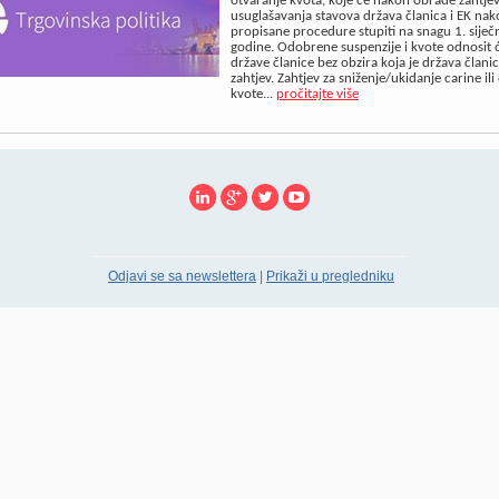
otvaranje kvota, koje će nakon obrade zahtjev
usuglašavanja stavova država članica i EK na
propisane procedure stupiti na snagu 1. siječ
godine. Odobrene suspenzije i kvote odnosit ć
države članice bez obzira koja je država člani
zahtjev. Zahtjev za sniženje/ukidanje carine ili
kvote...
pročitajte više
Odjavi se sa newslettera
|
Prikaži u pregledniku