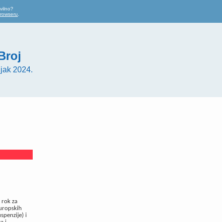
vilno?
browseru
.
Broj
jak 2024.
 rok za
europskih
spenzije) i