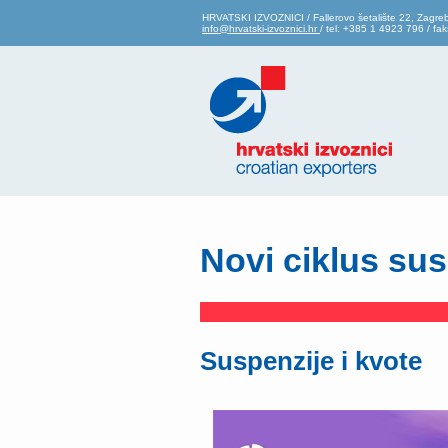
HRVATSKI IZVOZNICI / Fallerovo šetalište 22, Zagre
info@hrvatski-izvoznici.hr
/ tel: +385 1 4923 796 / f
Novi ciklus sus
Suspenzije i kvote