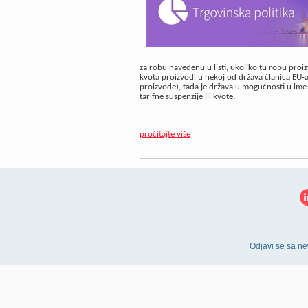
za robu navedenu u listi, ukoliko tu robu proiz
kvota proizvodi u nekoj od država članica EU-a i
proizvode), tada je država u mogućnosti u ime
tarifne suspenzije ili kvote.
pročitajte više
Odjavi se sa ne