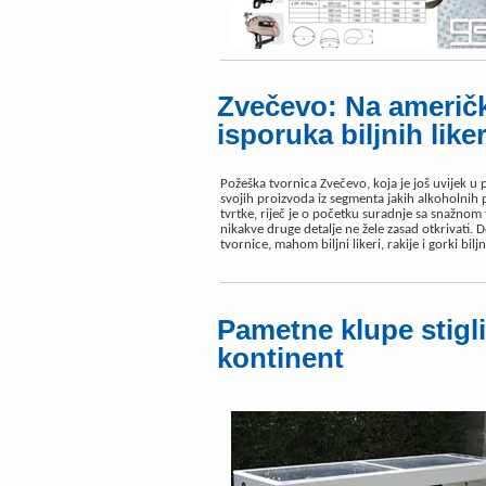
Zvečevo: Na američko
isporuka biljnih liker
Požeška tvornica Zvečevo, koja je još uvijek 
svojih proizvoda iz segmenta jakih alkoholnih 
tvrtke, riječ je o početku suradnje sa snažnom 
nikakve druge detalje ne žele zasad otkrivati.
tvornice, mahom biljni likeri, rakije i gorki biljn
Pametne klupe stigli
kontinent