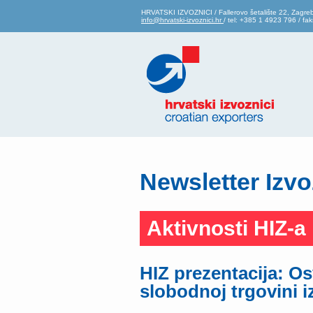
HRVATSKI IZVOZNICI / Fallerovo šetalište 22, Zagre
info@hrvatski-izvoznici.hr
/ tel: +385 1 4923 796 / f
Newsletter Izvo
Aktivnosti HIZ-a
HIZ prezentacija: O
slobodnoj trgovini 