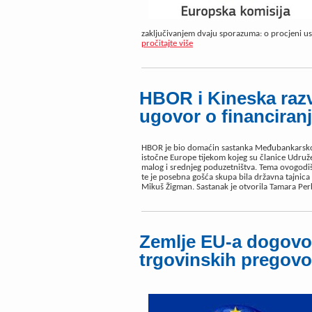
zaključivanjem dvaju sporazuma: o procjeni usk
pročitajte više
HBOR i Kineska raz
ugovor o financiran
HBOR je bio domaćin sastanka Međubankarskog
istočne Europe tijekom kojeg su članice Udružen
malog i srednjeg poduzetništva. Tema ovogodišn
te je posebna gošća skupa bila državna tajnica
Mikuš Žigman. Sastanak je otvorila Tamara Pe
Zemlje EU-a dogovor
trgovinskih pregov