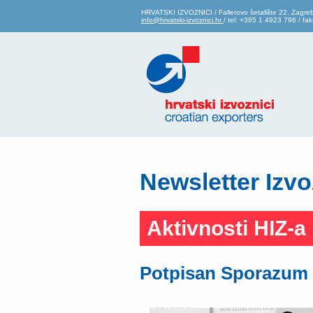
HRVATSKI IZVOZNICI / Fallerovo šetalište 22, Zagre
info@hrvatski-izvoznici.hr
/ tel: +385 1 4923 796 / f
Newsletter Izvo
Aktivnosti HIZ-a
Potpisan Sporazum 