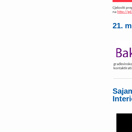
Cjeloviti pr
na
http://g
21. m
građevinskog
kontaktirat
Sajam
Inter