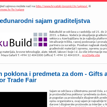
egled sajmova možete naći na
http://www.hrvatski-izvoznici.hr/sajmovi
ili
d.mvep.hr/hr/najave
eđunarodni sajam graditeljstva
BakuBuild se održava u razdoblju od 21. do 2
2015. u Bakuu. Vodeće je okupljanje građevi
sektora u Azerbajdžanu te je najbolja platfor
istraživanje tržišta, razvoj poslovanja i pronal
partnera za suradnju. Poseban naglasak stavlj
građevinski materijal i opremu, opremu za pr
 materijala, krovne tehnologije, alate. tekstil, lakove i boje i sl. Za više informacije m
i: Maya Gafarli T: +994 12 4041000 (office) T: +994 12 4041019...
pročitajte više
 poklona i predmeta za dom - Gifts 
ior Trade Fair
Sajam se održava u Lillestrømu pored Osla, a
je proizvođačima poklona i predmeta za dom
je pogodan za proizvođače dizajnerskih pred
opisu organizatora, ovaj sajam je najvažnije trž
darove i dizajnerske proizvode za interijer u 