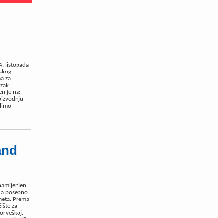
4. listopada
nskog
ma za
azak
en je na:
oizvodnju
olimo
and
 namijenjen
, a posebno
meta. Prema
ište za
Norveškoj.