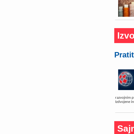
Izvo
Prati
razvojnim pl
Izdvojene in
Saj