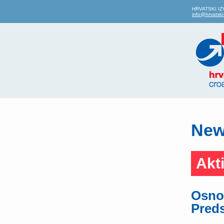
HRVATSKI IZV
info@hrvatski-
News
Akt
Osnov
Pred