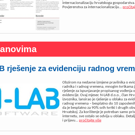
internacionalizaciju hrvatskoga gospodarstva.
Povjerenstva za internacionalizaciju...
pročitaj
lanovima
 rješenje za evidenciju radnog vre
Obzirom na nedavne izmjene pravilnika o evid
radnika i radnog vremena, mnogim tvrtkama 
rješenje za ispunjavanje propisanog vođenja 
evidencije. Ovaj mjesec N-LAB d.o.o., član Hrv
izvoznika, lansirao je rješenje u oblaku za evi
radnog vremena – besplatno do 10 zaposlenih
da je besplatno za 90% svih tvrtki i drugih ob
Hrvatskoj. Za korištenje je potreban samo pri
internetu, sve ostalo se odvija u oblaku. Detalji
i prijavu...
pročitajte više