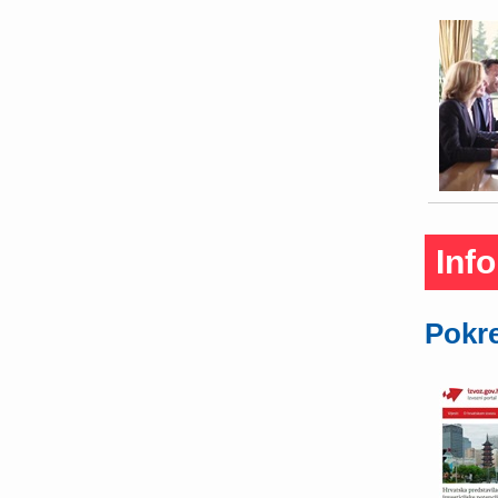
Inf
Pokre