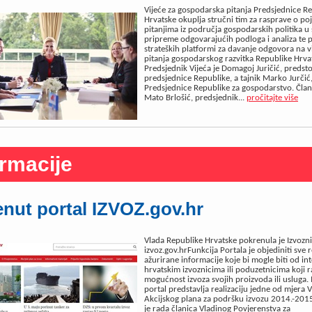
Vijeće za gospodarska pitanja Predsjednice R
Hrvatske okuplja stručni tim za rasprave o po
pitanjima iz područja gospodarskih politika u
pripreme odgovarajućih podloga i analiza te 
strateških platformi za davanje odgovora na v
pitanja gospodarskog razvitka Republike Hrva
Predsjednik Vijeća je Domagoj Juričić, predst
predsjednice Republike, a tajnik Marko Jurčić,
Predsjednice Republike za gospodarstvo. Člano
Mato Brlošić, predsjednik...
pročitajte više
ormacije
nut portal IZVOZ.gov.hr
Vlada Republike Hrvatske pokrenula je Izvozni
izvoz.gov.hrFunkcija Portala je objediniti sve 
ažurirane informacije koje bi mogle biti od in
hrvatskim izvoznicima ili poduzetnicima koji 
mogućnost izvoza svojih proizvoda ili usluga. 
portal predstavlja realizaciju jedne od mjera 
Akcijskog plana za podršku izvozu 2014.-2015.
je rada članica Vladinog Povjerenstva za