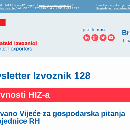
OZNICI / Ilica 242, Zagreb /
www.hrvatski-izvoznici.hr
/
Email se ne prikazuje pra
izvoznici.hr
/ tel: +385 1 4923 796 / faks: +385 1 4923 797
Pogledajte ga u vašem 
pratite
nas
Br
Lip
letter Izvoznik 128
ivnosti HIZ-a
ano Vijeće za gospodarska pitanja
sjednice RH