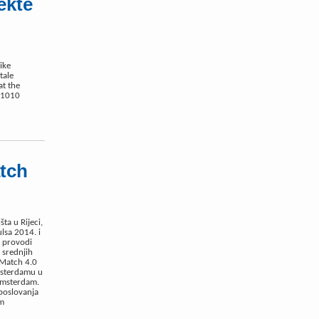
ekte
ike
tale
at the
 1010
tch
ta u Rijeci,
lsa 2014. i
, provodi
 srednjih
nMatch 4.0
msterdamu u
Amsterdam.
 poslovanja
em