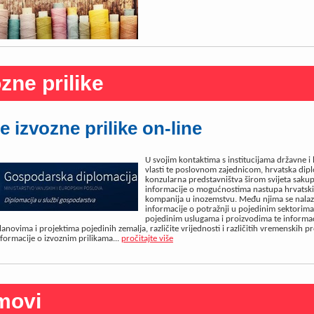
zne prilike
te izvozne prilike on-line
U svojim kontaktima s institucijama državne i 
vlasti te poslovnom zajednicom, hrvatska dip
konzularna predstavništva širom svijeta sakup
informacije o mogućnostima nastupa hrvatsk
kompanija u inozemstvu. Među njima se nala
informacije o potražnji u pojedinim sektorima 
pojedinim uslugama i proizvodima te informac
anovima i projektima pojedinih zemalja, različite vrijednosti i različitih vremenskih pr
formacije o izvoznim prilikama...
pročitajte više
movi