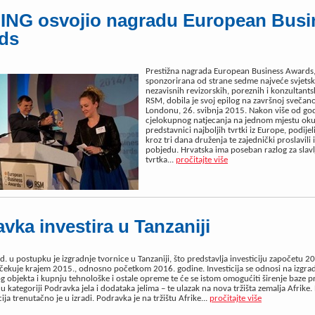
ING osvojio nagradu European Busi
ds
Prestižna nagrada European Business Awards
sponzorirana od strane sedme najveće svjets
nezavisnih revizorskih, poreznih i konzultantsk
RSM, dobila je svoj epilog na završnoj svečano
Londonu, 26. svibnja 2015. Nakon više od go
cjelokupnog natjecanja na jednom mjestu okup
predstavnici najboljih tvrtki iz Europe, podijeli
kroz tri dana druženja te zajednički proslavili 
pobjedu. Hrvatska ima poseban razlog za slavl
tvrtka...
pročitajte više
vka investira u Tanzaniji
. u postupku je izgradnje tvornice u Tanzaniji, što predstavlja investiciju započetu 201
čekuje krajem 2015., odnosno početkom 2016. godine. Investicija se odnosi na izgra
g objekta i kupnju tehnološke i ostale opreme te će se istom omogućiti širenje baze 
 u kategoriji Podravka jela i dodataka jelima – te ulazak na nova tržišta zemalja Afrike.
a trenutačno je u izradi. Podravka je na tržištu Afrike...
pročitajte više