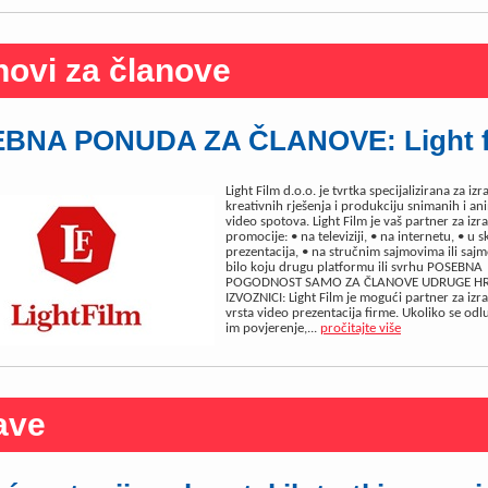
novi za članove
BNA PONUDA ZA ČLANOVE: Light f
Light Film d.o.o. je tvrtka specijalizirana za iz
kreativnih rješenja i produkciju snimanih i an
video spotova. Light Film je vaš partner za izr
promocije: • na televiziji, • na internetu, • u 
prezentacija, • na stručnim sajmovima ili saj
bilo koju drugu platformu ili svrhu POSEBNA
POGODNOST SAMO ZA ČLANOVE UDRUGE HR
IZVOZNICI: Light Film je mogući partner za izr
vrsta video prezentacija firme. Ukoliko se odlu
im povjerenje,...
pročitajte više
ave