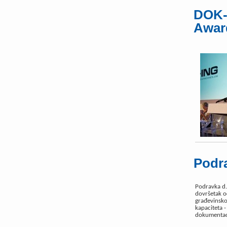
DOK-
Awar
Podra
Podravka d.d
dovršetak o
građevinsko
kapaciteta -
dokumentacij