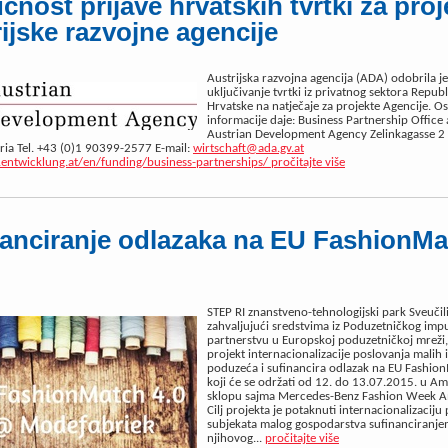
nost prijave hrvatskih tvrtki za proj
ijske razvojne agencije
Austrijska razvojna agencija (ADA) odobrila je
uključivanje tvrtki iz privatnog sektora Republ
Hrvatske na natječaje za projekte Agencije. Os
informacije daje: Business Partnership Office 
Austrian Development Agency Zelinkagasse 2
ria Tel. +43 (0)1 90399-2577 E-mail:
wirtschaft@ada.gv.at
entwicklung.at/en/funding/business-partnerships/
pročitajte više
anciranje odlazaka na EU FashionMa
STEP RI znanstveno-tehnologijski park Sveučiliš
zahvaljujući sredstvima iz Poduzetničkog impu
partnerstvu u Europskoj poduzetničkoj mreži
projekt internacionalizacije poslovanja malih i
poduzeća i sufinancira odlazak na EU Fashio
koji će se održati od 12. do 13.07.2015. u A
sklopu sajma Mercedes-Benz Fashion Week 
Cilj projekta je potaknuti internacionalizaciju
subjekata malog gospodarstva sufinanciranj
njihovog...
pročitajte više