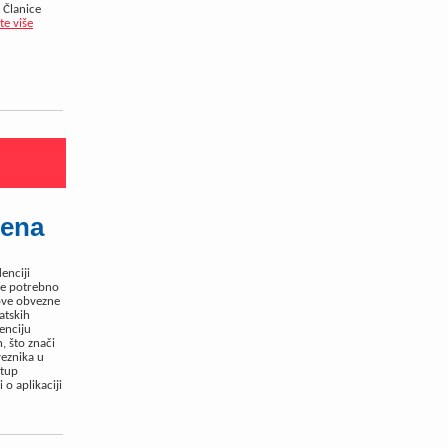
 Članice
te više
mena
enciji
je potrebno
ove obvezne
atskih
denciju
, što znači
veznika u
stup
 o aplikaciji