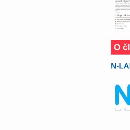
O č
N-LAB