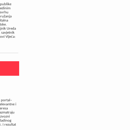
epublike
jedinim
 svrhu
pružanja
italna
tske.
ojnik Ureda
 savjetnik
vi Vijeća:
 portal–
relevantne i
teresa
razmatraju
Izvozni
Vladinog
 i rezultat