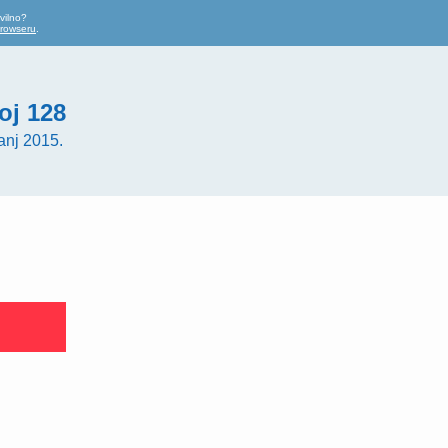
vilno?
browseru
.
oj 128
anj 2015.