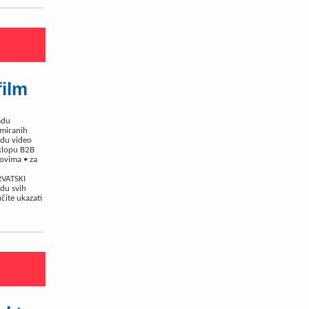
ilm
radu
imiranih
adu video
sklopu B2B
movima • za
VATSKI
adu svih
čite ukazati