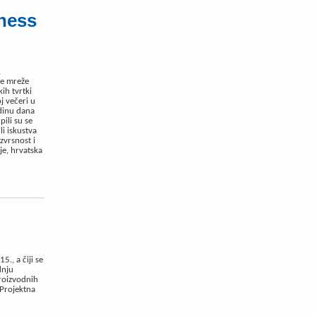
ness
,
ke mreže
ih tvrtki
j večeri u
dinu dana
ili su se
li iskustva
izvrsnost i
je, hrvatska
5., a čiji se
dnju
proizvodnih
 Projektna