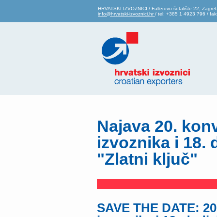
HRVATSKI IZVOZNICI / Fallerovo šetalište 22, Zagre
info@hrvatski-izvoznici.hr
/ tel: +385 1 4923 796 / f
Najava 20. kon
izvoznika i 18.
"Zlatni ključ"
SAVE THE DATE: 20.