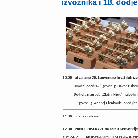
izvoznika i 18. dodje
10.00
otvaranje 20. konvencije hrvatskih izv
U
vodni pozdrav i govor: g. Davor Bakov
Dodjela nagrada „Zlatni ključ“ najbolji
*govor:
g. Andrej Plenković, predsje
11.30
stanka za kavu
12.00
PANEL RASPRAVE na temu Konvencije
SUDIONICI:
PREDSTAVNICI NADLEŽNIH INSTI