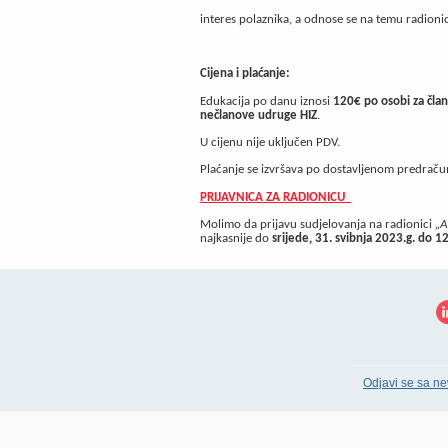
interes polaznika, a odnose se na temu radioni
Cijena i plaćanje:
Edukacija po danu iznosi
120€ po osobi za čla
nečlanove udruge HIZ
.
U cijenu nije uključen PDV.
Plaćanje se izvršava po dostavljenom predra
PRIJAVNICA ZA RADIONICU
Molimo da prijavu sudjelovanja na radionici
„A
najkasnije do
srijede, 31. svibnja 2023.g. do 12
Odjavi se sa ne