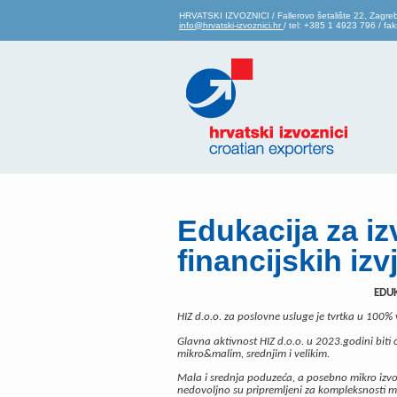
HRVATSKI IZVOZNICI / Fallerovo šetalište 22, Zagre
info@hrvatski-izvoznici.hr
/ tel: +385 1 4923 796 / f
Edukacija za iz
financijskih izv
EDUK
HIZ d.o.o. za poslovne usluge je tvrtka u 100% 
Glavna aktivnost HIZ d.o.o. u 2023.godini biti
mikro&malim, srednjim i velikim.
Mala i srednja poduzeća, a posebno mikro izvozn
nedovoljno su pripremljeni za kompleksnosti 