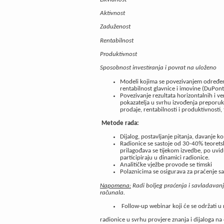
Aktivnost
Zaduženost
Rentabilnost
Produktivnost
Sposobnost investiranja i povrat na uloženo
Modeli kojima se povezivanjem određenih
rentabilnost glavnice i imovine (DuPont) 
Povezivanje rezultata horizontalnih i ver
pokazatelja u svrhu izvođenja preporuka 
prodaje, rentabilnosti i produktivnosti, 
Metode rada:
Dijalog, postavljanje pitanja, davanje k
Radionice se sastoje od 30-40% teoretsk
prilagođava se tijekom izvedbe, po uvi
participiraju u dinamici radionice.
Analitičke vježbe provode se timski
Polaznicima se osigurava za praćenje sa
Napomena:
Radi boljeg praćenja i savladavanja
računala.
Follow-up webinar koji će se održati
radionice u svrhu provjere znanja i dijaloga na 