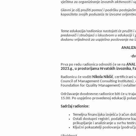
vještina za organiziranje izvoznih aktivnosti 
Glavni je cilj pružiti pomoć i podršku postojeć
kapaciteta svojih poduzeća te izvozne orijentiran
Teme edukacija/radionica nastojati će pružiti i
predavači i stručnjaci s iskustvom u edukaciji i
dodanu vrijednost za uspješno poslovanje na i
ANALIZA 
-dv
Prva po redu radionica odnositi će se na
ANALI
2023.g., u prostorijama Hrvatskih izvoznika, Fa
Radionicu će voditi
Nikola Nikšić
, certificiran
Council of Management Consulting Institutes), 
Foundation for Quality Management) i ovlašte
Održavanje dvodnevne radionice biti će u traj
15.00. Po uspješno provedenoj edukaciji polazn
Sadržaj radionice:
Temeljna financijska izvješća (račun dobi
Ostali dostupni registri, podatkovne baze
prikupljanje i analiziranje u svrhu testi
Ključni pokazatelji poslovanja (područja,
Likvidnost