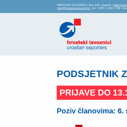
HRVATSKI IZVOZNICI / Ilica 242, Zagreb /
www.hrvats
info@hrvatski-izvoznici.hr
/ tel: +385 1 4923 796 / f
PODSJETNIK Z
PRIJAVE DO 13.1
Poziv članovima: 6.