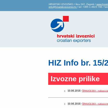
HRVATSKI IZVOZNICI / Ilica 242, Zagreb /
www.hrvats
info@hrvatski-izvoznici.hr
/ tel: +385 1 4923 796 / f
HIZ Info br. 15/
Izvozne prilike
10.06.2016
-
ŠPANJOLSKA – nabava z
10.06.2016
-
ŠPANJOLSKA – nabava m