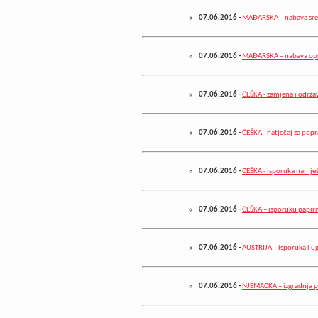
07.06.2016
-
MAĐARSKA – nabava sre
07.06.2016
-
MAĐARSKA – nabava opr
07.06.2016
-
ČEŠKA - zamjena i održav
07.06.2016
-
ČEŠKA - natječaj za popr
07.06.2016
-
ČEŠKA - isporuka namješ
07.06.2016
-
ČEŠKA – isporuku papirna
07.06.2016
-
AUSTRIJA – isporuka i ug
07.06.2016
-
NJEMAČKA – izgradnja p