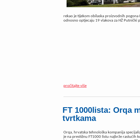
rekao je tijekom obilaska proizvodnih pogona K
odnosno optjecaju 19 vlakova za HŽ Putnički pri
pročitajte više
FT 1000lista: Orqa 
tvrtkama
Orqa, hrvatska tehnološka kompanija specijaliz
je na prestižnu FT1000 listu najbrže rastućih k