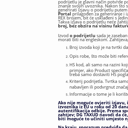
podrijetlu je glavni način potvrde po
znanje svojih uvoznika. Nakon što se 
generirati izjavu o podrijetlu pute
Portal
prilagođen za generiranje i i
REX brojem, bit će usklađeni s jedi
Takva izjava o podrijetlu neće zahti
broj, bez obzira na visinu faktur
Izvod
o podrijetlu
sada je zaseban
morati biti na engleskom. Zahtijeva
Broj izvoda koji je na tvrtki da
Opis robe, što može biti ref
HS kod, ali samo na razini koj
primjer, ako Product specifič
treba samo dostaviti HS pogla
Kriterij podrijetla. Tvrtka sam
nabavljen ili podvrgnut značaj
Informacije o tome je li koriš
Ako nije moguće ovjeriti izjavu, 
izvoznika iz EU u roku od 20 dana
autentifikacija odbije. Prema sp
zahtjev; DG TAXUD navodi da će
biti moguće to učiniti umjesto n
Na kraju, sporazum predviđa da,