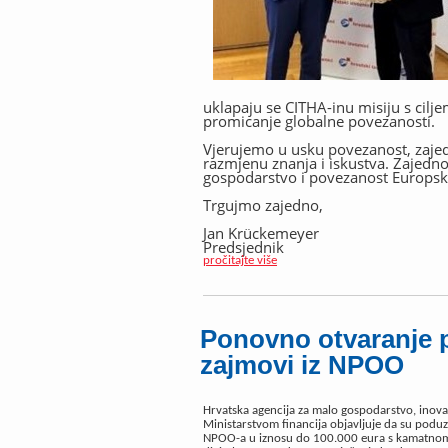
uklapaju se CITHA-inu misiju s cilj
promicanje globalne povezanosti.
Vjerujemo u usku povezanost, zajedn
razmjenu znanja i iskustva. Zajedno
gospodarstvo i povezanost Europske
Trgujmo zajedno,
Jan Krückemeyer
Predsjednik
pročitajte više
Ponovno otvaranje p
zajmovi iz NPOO
Hrvatska agencija za malo gospodarstvo, inovaci
Ministarstvom financija objavljuje da su poduz
NPOO-a u iznosu do 100.000 eura s kamatnom s