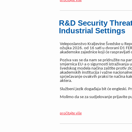
pročitajte više
R&D Security Threat
Industrial Settings
Veleposlanstvo Kraljevine Švedske u Repu
ožujka 2026. od 16 sati u dvorani D1 FER
akademske zajednice koji će raspravljati o
Poziva vas se da nam se pridružite na pa
smjernica EU-a o sigurnosti istraživanja
švedskog modela načina zaštite protiv zl
akademskih institucija i važne nacionalne 
sprječavanje ovakvih praksi te načina ka
aktera.
Službeni jezik događaja bit će engleski.
P
Molimo da se za sudjelovanje prijavite 
pročitajte više