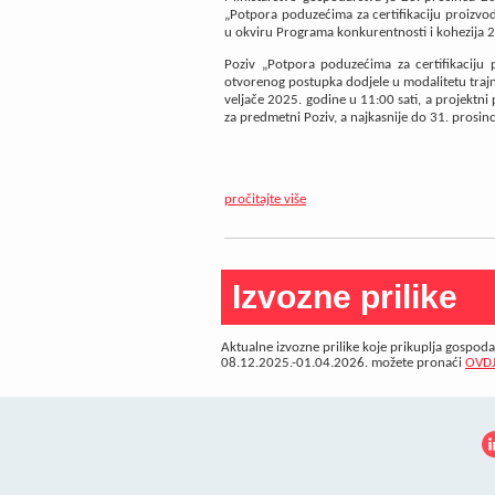
„Potpora poduzećima za certifikaciju proizvod
u okviru Programa konkurentnosti i kohezija 
Poziv „Potpora poduzećima za certifikaciju 
otvorenog postupka dodjele u modalitetu trajn
veljače 2025. godine u 11:00 sati, a projektni 
za predmetni Poziv, a najkasnije do 31. prosinc
pročitajte više
Izvozne prilike
Aktualne izvozne prilike koje prikuplja gospod
08.12.2025.-01.04.2026. možete pronaći
OVD