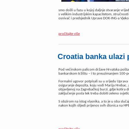
smo došli u fazu u kojoj daljnje stvaranje vrij
s velikim industrijskim kapacitetom, stručnosti 
osnivač i predsjednik Uprave DOK-ING-a Vjeko
pročitajte više
Croatia banka ulazi
Pod većinskom palicom države Hrvatska pošt
bankarskom tržištu – i to preuzimanjem 100-po
Formalni ugovor potpisali su u srijedu Uprava
osiguranje depozita, koju vodi Marija Hrebac, 
objavljenoj na Zagrebačkoj burzi, gdje kotira d
zaključenje posla tek treba dobiti zeleno svjet
S obzirom na istog vlasnika, a to je u oba sluča
nakon kojih slijedi prijenos svih dionica na HP