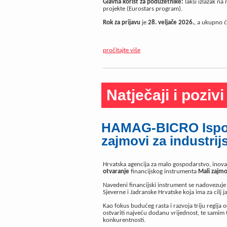
Glavna korist za poduzetnike:
lakši izlazak n
projekte (Eurostars program).
Rok za prijavu
je
28. veljače 2026.
, a ukupno ć
pročitajte više
Natječaji i pozivi
HAMAG-BICRO Ispos
zajmovi za industrijs
Hrvatska agencija za malo gospodarstvo, inova
otvaranje
financijskog instrumenta
Mali zajmov
Navedeni financijski instrument se nadovezuje n
Sjeverne i Jadranske Hrvatske koja ima za cilj 
Kao fokus budućeg rasta i razvoja triju regija
ostvariti najveću dodanu vrijednost, te samim 
konkurentnosti.