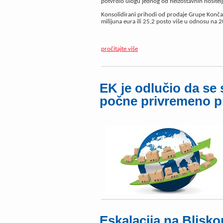
potvrdio ulogu jednog od neizostavnih nositelj
Konsolidirani prihodi od prodaje Grupe Končar 
milijuna eura ili 25,2 posto više u odnosu na 
pročitajte više
EK je odlučio da s
počne privremeno p
Eskalacija na Blisko