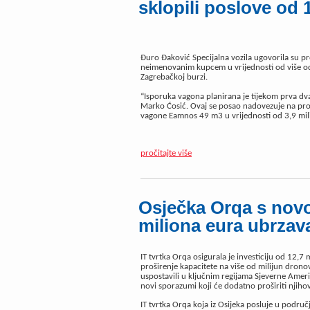
sklopili poslove od 1
Đuro Đaković Specijalna vozila ugovorila su p
neimenovanim kupcem u vrijednosti od više od 
Zagrebačkoj burzi.
“Isporuka vagona planirana je tijekom prva dva
Marko Ćosić. Ovaj se posao nadovezuje na proš
vagone Eamnos 49 m3 u vrijednosti od 3,9 mil
pročitajte više
Osječka Orqa s novo
miliona eura ubrzava
IT tvrtka Orqa osigurala je investiciju od 12,7 
proširenje kapacitete na više od milijun drono
uspostavili u ključnim regijama Sjeverne Amerik
novi sporazumi koji će dodatno proširiti njiho
IT tvrtka Orqa koja iz Osijeka posluje u podru