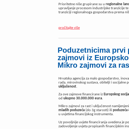
Prioritetne niše grupirane su u
regionalne lanc
upravljanje procesom industrijske tranzicije te
tranziciji regionalnoga gospodarstva prema ni
pročitajte više
Poduzetnicima prvi 
zajmovi iz Europsko
Mikro zajmovi za ras
Hrvatska agencija za malo gospodarstvo, inova
rada, mirovinskog sustava, obitelji i socijalne 
uključenost
.
Za ove zajmove financirane iz
Europskog socija
od
ukupno
30.000.000 eura
.
Mikro zajmovi za rast i uključenost namijenjen
mladih poduzeća
(do 3g starosti) ili
poduzeća č
u uvjetima financijskog instrumenta.
Uz povoljnije uvjete financiranja uvedena je po
zadovoljenje uvjeta propisanih financijskim i