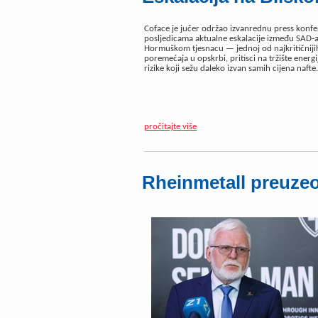
Coface je jučer održao izvanrednu press konfe
posljedicama aktualne eskalacije između SAD‑a,
Hormuškom tjesnacu — jednoj od najkritičnijih 
poremećaja u opskrbi, pritisci na tržište energ
rizike koji sežu daleko izvan samih cijena naft
pročitajte više
Rheinmetall preuze