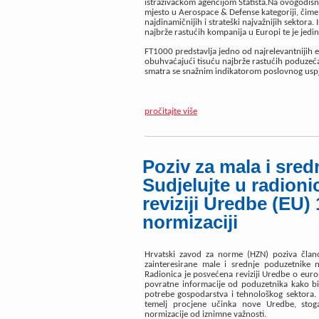
istraživačkom agencijom Statista.Na ovogodišnjo
mjesto u Aerospace & Defense kategoriji, čim
najdinamičnijih i strateški najvažnijih sekto
najbrže rastućih kompanija u Europi te je jedin
FT1000 predstavlja jedno od najrelevantnijih 
obuhvaćajući tisuću najbrže rastućih poduzeća 
smatra se snažnim indikatorom poslovnog uspjeh
pročitajte više
Poziv za mala i sre
Sudjelujte u radioni
reviziji Uredbe (EU)
normizaciji
Hrvatski zavod za norme (HZN) poziva člano
zainteresirane
male i srednje poduzetnike
Radionica je posvećena
reviziji Uredbe o eur
povratne informacije od poduzetnika kako bi
potrebe gospodarstva i tehnološkog sektora
temelj procjene učinka nove Uredbe, stog
normizacije od iznimne važnosti.