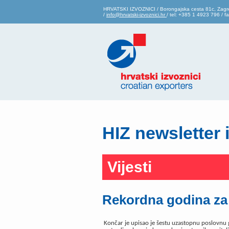
HRVATSKI IZVOZNICI / Borongajska cesta 81c, Zagr
/
info@hrvatski-izvoznici.hr
/ tel: +385 1 4923 796 / 
HIZ newsletter 
Vijesti
Rekordna godina za
Končar je upisao je šestu uzastopnu poslovnu 