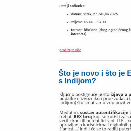
Detalji radionice:
datum:
petak, 27. ožujka 2026.
vrijeme:
09:00 – 13:00
format:
hibridno (zbog ograničenog k
interneta
).
pročitajte više
Što je novo i što je
s Indijom?
Ključno postignuće je što
izjava o 
podatke o izvozniku i proizvođaču (
Indijom) što smatramo vrlo poziti
Međutim,
sustav autentifikacije
trebati
REX broj
koji se koristi za s
verificirani ili autentificirani. U E
upravljanja korisnicima i digitalnih
članica. U Indiji će se to raditi pu