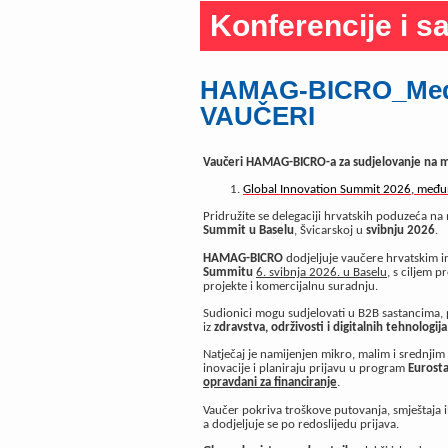
Konferencije i sa
HAMAG-BICRO_Među
VAUČERI
Vaučeri HAMAG-BICRO-a za sudjelovanje na
Global Innovation Summit 2026, međun
Pridružite se delegaciji hrvatskih poduzeća 
Summit u Baselu
, Švicarskoj u
svibnju 2026
.
HAMAG-BICRO
dodjeljuje vaučere hrvatskim 
Summitu
6. svibnja 2026. u Baselu
, s ciljem 
projekte i komercijalnu suradnju.
Sudionici mogu sudjelovati u B2B sastancima, p
iz
zdravstva, održivosti i digitalnih tehnologija
Natječaj je namijenjen mikro, malim i srednjim
inovacije i planiraju prijavu u program
Eurosta
opravdani za financiranje
.
Vaučer pokriva troškove putovanja, smještaja il
a dodjeljuje se po redoslijedu prijava.