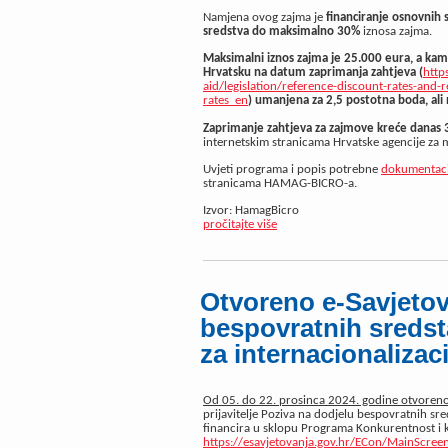
Namjena ovog zajma je
financiranje osnovnih 
sredstva do maksimalno 30%
iznosa zajma.
Maksimalni iznos zajma je 25.000 eura
, a
kam
Hrvatsku
na datum zaprimanja zahtjeva
(
http
aid/legislation/reference-discount-rates-and-
rates_en
)
umanjena za 2,5 postotna bod
a
, ali
Zaprimanje zahtjeva za zajmove kreće danas 
internetskim stranicama Hrvatske agencije za ma
Uvjeti programa i popis potrebne
dokumentaci
stranicama HAMAG-BICRO-a.
Izvor: HamagBicro
pročitajte više
Otvoreno e-Savjetov
bespovratnih sreds
za internacionalizac
Od 05. do 22. prosinca 2024. godine otvoreno 
prijavitelje Poziva na dodjelu bespovratnih sre
financira u sklopu Programa Konkurentnost i k
https://esavjetovanja.gov.hr/ECon/MainScree