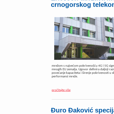
crnogorskog telek
mrežom s najvećom pokrivenošću 4G i 5G signa
mnogih EU zemalja. Ugovor definira daljnji raz
povećanje kapaciteta i širenje pokrivenosti u 
performansi mreže.
pročitajte više
Đuro Đaković specij