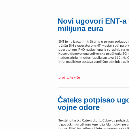
Novi ugovori ENT-a 
milijuna eura
ENT je na izvoznim tržištima u prvom polugodi
tržištu BiH s operatorom HT Mostar radi na pro
operatorom IPKO nastavljena je suradnja na m
Kosova dogovorena softverska proširenja 5G 
nadogradnja i modernizacija sustava 112. Na Ci
informacijskog sustava zemljišne administracij
pročitajte više
Čateks potpisao ugo
vojne odore
Tekstilna tvrtka Čateks d.d. iz Čakovca potpisal
trgovačkim društvom Agencija Alan, okvirne vr
burze. Riječ je o višegodišnjem ugovoru skl