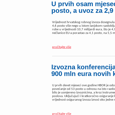
U prvih osam mjesec
posto, a uvoz za 2,9
Vrijednost hrvatskog robnog izvoza dosegnula j
4,6 posto više nego u istom lanjskom razdoblju
robe u vrijednosti 10,7 milijardi eura, što je 4
nečlanice EU-a porastao za 4,1 posto, na 5,5 mi
pročitajte više
Izvozna konferencij
900 mln eura novih 
U prvih devet mjeseci ove godine HBOR je odobr
povećanje od 53 posto u odnosu na isto razdo
bilo je usmjereno izvoznicima, a kroz instrume
poslova. Uključujući i kratkoročno osiguranje
vrijednost osiguranog izvoza iznosi oko jedne m
pročitajte više