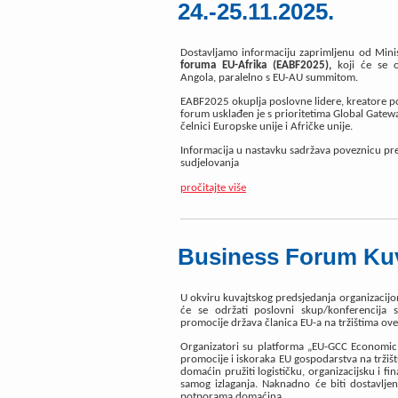
24.-25.11.2025.
Dostavljamo informaciju zaprimljenu od Mini
foruma EU-Afrika (EABF2025),
koji će se o
Angola, paralelno s EU-AU summitom.
EABF2025 okuplja poslovne lidere, kreatore polit
forum usklađen je s prioritetima Global Gatew
čelnici Europske unije i Afričke unije.
Informacija u nastavku sadržava poveznicu pre
sudjelovanja
pročitajte više
Business Forum Kuva
U okviru kuvajtskog predsjedanja organizacij
će se održati poslovni skup/konferencija s
promocije država članica EU-a na tržištima ove
Organizatori su platforma „EU-GCC Economic D
promocije i iskoraka EU gospodarstva na tržiš
domaćin pružiti logističku, organizacijsku i f
samog izlaganja. Naknadno će biti dostavlje
potporama domaćina.