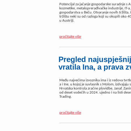
Potencijal za jačanje gospodarske suradnje s A
kozmetike, metaloprerađivačke industrije, IT-a
gospodarstva u Beču. Otvaranje novih tržišta, 
tržištu neki su od razloga koji su okupili oko
u Austriji.
pročitajte više
Pregled najuspješnij
vratila Ina, a prava
Među najvećima izvoznika ima i iz redova tvrtki
a i Ine, u kojoj je suvlasnik s Molom, izdvajaju 
Hrvatska kontrola zračne plovidbe, Janaf. Zanimlj
od deset vodećih u 2024. ujedno i na listi deset
Trading.
pročitajte više