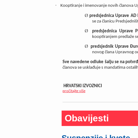
·
Kooptiranje i imenovanje novih članova 
Ø
predsjednica Uprave AD P
se za članicu Predsjedniš
Ø
predsjednica Uprave PL
kooptiranjem predlaže s
Ø
predsjednik Uprave Đuro
novog člana Upravnog o
Sve navedene odluke šalju se na potvrđ
članova se usklađuje s mandatima ostalih 
HRVATSKI IZVOZNICI
pročitajte više
Obavijesti