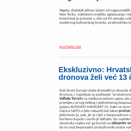
Vegeta, dodatak jelima i jedan od najpoznatiji
New Yorku, svjetskom središtu oglašavanja i mj
brend koji je prisutan u više od 60 zemalja sv
modernog kulinarskog brenda, predvodnika inov
pročitajte više
Ekskluzivno: Hrvats
dronova želi već 13
Dok širom Europe vlada dramatična situacija zb
dronova, i najavljuje se podizanje “protudrons
Valhala Turrets
na međunarodnom sajmu obramb
premijeru prvog teškog i jedinstvenog bespos
pojavu KOMODO-MANGART 25, kako se zove taj 
članice NATO-a žele nabaviti baš takve
protuzr
jedinstven je, pak, jer je riječ o besposadno
borbenu kupolu razvila je Valhalla. Do svjetske
slovenska vojska već ga koristi na
oklopnim vo
da će ovaj besposadni protudronski sustav naru