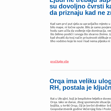
su dovoljno čvrsti k
da priznaju kad ne z
Kad sam prvi put sjela za upravljačko mjesto u v
bilo mape, ni točne upute. Bilo je samo povjere
hodu sam učila da vođenje nije dominacija, ve
što želimo postići i onoga što stvarno živimo. L
kad shvatiš da tvoj način prisutnosti oblikuje 
tiho vodstvo koje te nosi i kad nema pljeska ni
pročitajte više
Orqa ima veliku ulo
RH, postala je ključn
Rat u Ukrajini, koji je bespilotne letjelice dov
Orqa. Iako se danas, zbog spomenute situacije
bojišta, u tvrtki Orqa, čiji je izvršni direkto
Gospodarstvenik godine Večernjeg lista i Posl