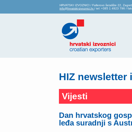
HRVATSKI IZVOZNICI / Fallerovo šetalište 22, Zagre
info@hrvatski-izvoznici.hr
/ tel: +385 1 4923 796 / f
HIZ newsletter 
Vijesti
Dan hrvatskog gospo
leđa suradnji s Aust