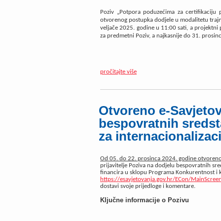
Poziv „Potpora poduzećima za certifikaciju 
otvorenog postupka dodjele u modalitetu trajn
veljače 2025. godine u 11:00 sati, a projektni 
za predmetni Poziv, a najkasnije do 31. prosinc
pročitajte više
Otvoreno e-Savjetov
bespovratnih sreds
za internacionalizac
Od 05. do 22. prosinca 2024. godine otvoreno 
prijavitelje Poziva na dodjelu bespovratnih sre
financira u sklopu Programa Konkurentnost i k
https://esavjetovanja.gov.hr/ECon/MainScree
dostavi svoje prijedloge i komentare.
Ključne informacije o Pozivu