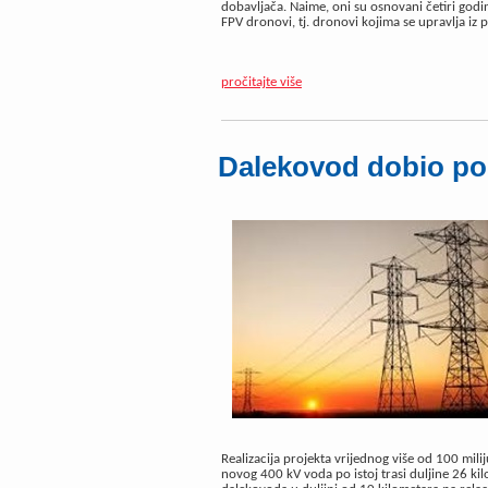
dobavljača. Naime, oni su osnovani četiri godine
FPV dronovi, tj. dronovi kojima se upravlja iz p
pročitajte više
Dalekovod dobio po
Realizacija projekta vrijednog više od 100 mil
novog 400 kV voda po istoj trasi duljine 26 ki