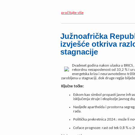
pročitajte više
Južnoafrička Republ
izvješće otkriva ra
stagnacije
Dvadeset godina nakon ulaska u BRICS, 
rekordnu nezaposlenost od 33,2 % i uruš
energetska kriza i neuravnoteženo tržišt
zarobljena u stagnaciji, dok druge regije bilježe
Ključne točke:
Eskom kao simbol propasti javne infra
isključenja struje i eksplozije javnog du
Nasljeđe apartheida i prostorna segregac
rada.
Politička prekretnica 2024.: može li no
Coface prognoze: rast od tek 0,8 % u 20