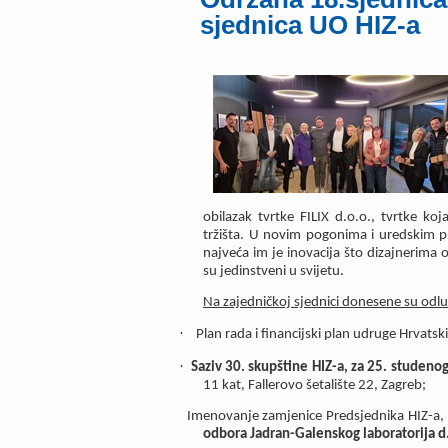
sjednica UO HIZ-a
obilazak tvrtke FILIX d.o.o., tvrtke koj
tržišta. U novim pogonima i uredskim pr
najveća im je inovacija što dizajnerim
su jedinstveni u svijetu.
Na zajedničkoj sjednici donesene su odl
·
Plan rada i financijski plan udruge Hrvatski
·
Saziv 30. skupštine HIZ-a, za 25. studenog
11 kat, Fallerovo šetalište 22, Zagreb;
Imenovanje zamjenice Predsjednika HIZ-a,
odbora Jadran-Galenskog laboratorija d