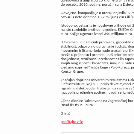
dalekovoda u duljini od 10 kilometara na relaci
do početka 2030. godine, poručili su iz Dalek
Odvojeno, kompanija je u utorak objavila i 9-m
ostvarila neto dobit od 13,2 milijuna eura ili 8
Istodobno, ostvarila je i poslovne prihode od 
na isto razdoblje prethodne godine. EBITDA Gr
eura. Knjiga ugovora iznosi 350 milijuna eura.
"U vremenu dinamičnih promjena, geopolitičkih 
stabilnost, odgovorno upravljanje i održiv, dug
inozemnim tržištima, koja nude značajne prili
mreža u prijenosu i prometu, naš prioritet ostaj
dosljednost, stručnost i predanost naših zapos
svojih mogućnosti i kapaciteta, imajući u vidu 
gledamo naprijed“, ističe Eugen Paić-Karega, 
Končar Grupe.
Značajan doprinos ostvarenim rezultatima Dale
i Infrastrukture, koji su u prvih devet mjeseci 
izgradnju dalekovoda i trafostanica rasla je za
razdoblje prethodne godine, navodi se, između 
Cijena dionice Dalekovoda na Zagrebačkoj burzi
iznad 81 tisuću eura.
(Hina)
pročitajte više