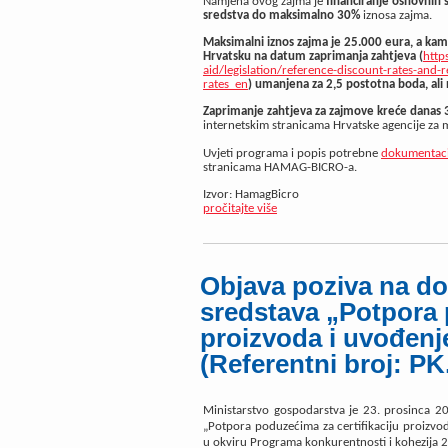
Namjena ovog zajma je
financiranje osnovnih 
sredstva do maksimalno 30%
iznosa zajma.
Maksimalni iznos zajma je 25.000 eura
, a
kam
Hrvatsku
na datum zaprimanja zahtjeva
(
http
aid/legislation/reference-discount-rates-and-
rates_en
)
umanjena za 2,5 postotna bod
a
, ali
Zaprimanje zahtjeva za zajmove kreće danas 
internetskim stranicama Hrvatske agencije za ma
Uvjeti programa i popis potrebne
dokumentaci
stranicama HAMAG-BICRO-a.
Izvor: HamagBicro
pročitajte više
Objava poziva na do
sredstava „Potpora 
proizvoda i uvođenj
(Referentni broj: PK
Ministarstvo gospodarstva je 23. prosinca 2
„Potpora poduzećima za certifikaciju proizvod
u okviru Programa konkurentnosti i kohezija 