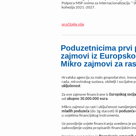
Potpora MSP-ovima za internacionalizaciju “ (
kohezija 2021.-2027.
pročitajte više
Poduzetnicima prvi 
zajmovi iz Europsko
Mikro zajmovi za ras
Hrvatska agencija za malo gospodarstvo, inova
rada, mirovinskog sustava, obitelji i socijalne 
uključenost
.
Za ove zajmove financirane iz
Europskog socija
od
ukupno
30.000.000 eura
.
Mikro zajmovi za rast i uključenost namijenjen
mladih poduzeća
(do 3g starosti) ili
poduzeća č
u uvjetima financijskog instrumenta.
Uz povoljnije uvjete financiranja uvedena je po
zadovoljenje uvjeta propisanih financijskim i