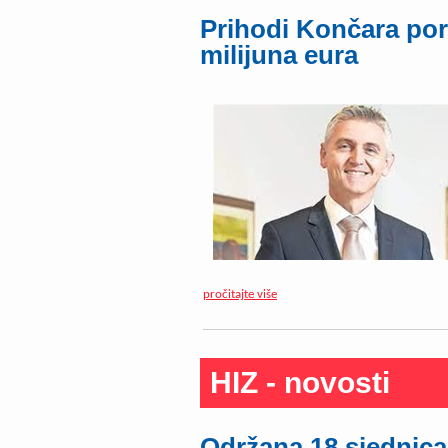
Prihodi Končara pora
milijuna eura
pročitajte više
HIZ - novosti
Održana 18.sjednica 