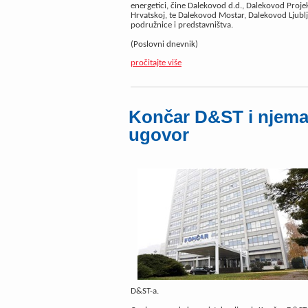
energetici, čine Dalekovod d.d., Dalekovod Pro
Hrvatskoj, te Dalekovod Mostar, Dalekovod Ljubl
podružnice i predstavništva.
(Poslovni dnevnik)
pročitajte više
Končar D&ST i njema
ugovor
D&ST-a.