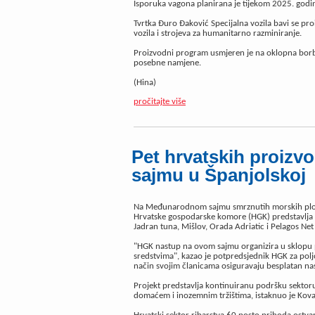
Isporuka vagona planirana je tijekom 2025. godi
Tvrtka Đuro Đaković Specijalna vozila bavi se 
vozila i strojeva za humanitarno razminiranje.
Proizvodni program usmjeren je na oklopna borbe
posebne namjene.
(Hina)
pročitajte više
Pet hrvatskih proizvo
sajmu u Španjolskoj
Na Međunarodnom sajmu smrznutih morskih plod
Hrvatske gospodarske komore (HGK) predstavlja s
Jadran tuna, Mišlov, Orada Adriatic i Pelagos Net F
"HGK nastup na ovom sajmu organizira u sklopu pro
sredstvima", kazao je potpredsjednik HGK za pol
način svojim članicama osiguravaju besplatan na
Projekt predstavlja kontinuiranu podršku sektor
domaćem i inozemnim tržištima, istaknuo je Kova