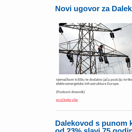
Novi ugovor za Dale
njemačkom tržištu te dodatno jača poziciju tvrtke
elektroenergetske infrastrukture Europe.
(Poslovni dnevnik)
pročitajte više
Dalekovod s punom k
od 23% slavi 75 godi