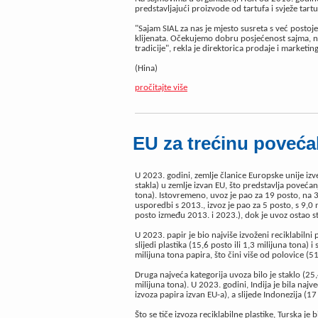
predstavljajući proizvode od tartufa i svježe tartu
"Sajam SIAL za nas je mjesto susreta s već postoj
klijenata. Očekujemo dobru posjećenost sajma, n
tradicije", rekla je direktorica prodaje i marketi
(Hina)
pročitajte više
EU za trećinu poveća
U 2023. godini, zemlje članice Europske unije izve
stakla) u zemlje izvan EU, što predstavlja poveć
tona). Istovremeno, uvoz je pao za 19 posto, na 3,
usporedbi s 2013., izvoz je pao za 5 posto, s 9,0
posto između 2013. i 2023.), dok je uvoz ostao st
U 2023. papir je bio najviše izvoženi reciklabilni
slijedi plastika (15,6 posto ili 1,3 milijuna tona) i
milijuna tona papira, što čini više od polovice (5
Druga najveća kategorija uvoza bilo je staklo (25,4
milijuna tona). U 2023. godini, Indija je bila naj
izvoza papira izvan EU-a), a slijede Indonezija (17
Što se tiče izvoza reciklabilne plastike, Turska je