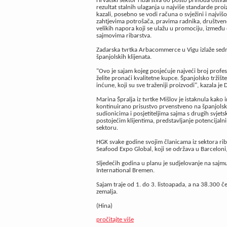
Hrvatski sektor ribarstva 60 posto prihoda ostvar
rezultat stalnih ulaganja u najviše standarde pr
kazali, posebno se vodi računa o svježini i najvišo
zahtjevima potrošača, pravima radnika, društvenoj 
velikih napora koji se ulažu u promociju, izmeđ
sajmovima ribarstva.
Zadarska tvrtka Arbacommerce u Vigu izlaže sedmi 
španjolskih klijenata.
"Ovo je sajam kojeg posjećuje najveći broj profes
želite pronaći kvalitetne kupce. Španjolsko tržišt
inćune, koji su sve traženiji proizvodi", kazala 
Marina Špralja iz tvrtke Mišlov je istaknula ka
kontinuirano prisustvo prvenstveno na španjolsk
sudionicima i posjetiteljima sajma s drugih svjetsk
postojećim klijentima, predstavljanje potencijal
sektoru.
HGK svake godine svojim članicama iz sektora ri
Seafood Expo Global, koji se održava u Barceloni
Sljedećih godina u planu je sudjelovanje na saj
International Bremen.
Sajam traje od 1. do 3. listoapada, a na 38.300 
zemalja.
(Hina)
pročitajte više