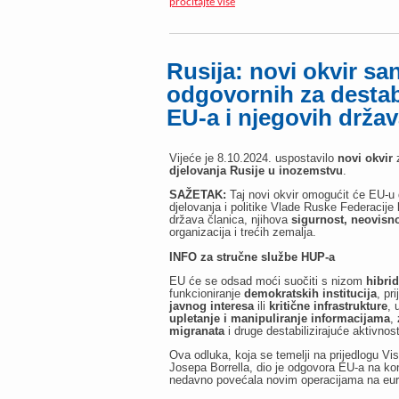
pročitajte više
Rusija: novi okvir sa
odgovornih za destabi
EU-a i njegovih držav
Vijeće je 8.10.2024. uspostavilo
novi okvir
z
djelovanja Rusije u inozemstvu
.
SAŽETAK:
Taj novi okvir omogućit će EU-u 
djelovanja i politike Vlade Ruske Federacije
država članica, njihova
sigurnost, neovisnos
organizacija i trećih zemalja.
INFO za stručne službe HUP-a
EU će se odsad moći suočiti s nizom
hibrid
funkcioniranje
demokratskih institucija
, pr
javnog interesa
ili
kritične infrastrukture
, 
upletanje i manipuliranje informacijama
,
migranata
i druge destabilizirajuće aktivnost
Ova odluka, koja se temelji na prijedlogu Vi
Josepa Borrella, dio je odgovora EU-a na kon
nedavno povećala novim operacijama na eur