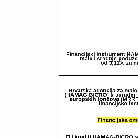
Financijski instrument HA
male i srednje poduz
od 3,11% za m
Hrvatska agencija za malo 
(HAMAG-BICRO) u suradnji s
europskih fondova (MRRF
financijske in
Financijska om
EU krediti HAMAG-BICRO su