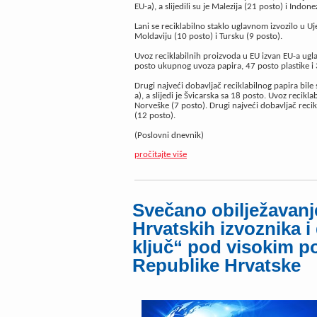
EU-a), a slijedili su je Malezija (21 posto) i Indone
Lani se reciklabilno staklo uglavnom izvozilo u U
Moldaviju (10 posto) i Tursku (9 posto).
Uvoz reciklabilnih proizvoda u EU izvan EU-a ugla
posto ukupnog uvoza papira, 47 posto plastike i 
Drugi najveći dobavljač reciklabilnog papira bil
a), a slijedi je Švicarska sa 18 posto. Uvoz recikla
Norveške (7 posto). Drugi najveći dobavljač recikl
(12 posto).
(Poslovni dnevnik)
pročitajte više
Svečano obilježavanj
Hrvatskih izvoznika i
ključ“ pod visokim p
Republike Hrvatske