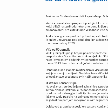
Svečanom Akademijom u HNK Zagreb Grupa Daleko
Vodeća domaća kompanija u izgradnji elektroenerg
kojoj bilježi rast prihoda, rekordno punu knjigu
su dogovoreni projekti ukupne vrijednosti više o
Podaci sve govore: poslovni prihodi u prvih šest m
je knjiga ugovora na posljednji dan lipnja dosegl
u odnosu na kraj 2023.
Više od 80 zemalja
Veliki jubilej okupio je brojne poslovne partnere,
gospodarstva Goran Romek istaknuo je kako “Dale
rasta i stvaranjem dodatnih vrijednosti za gospoda
davne 1949. kao državna, s ključnim zadatkom o
Danas posluje s globalnim utjecajem u više od 80
koji je u travnju zamijenio Tomislav Rosandića, is
svjedočanstvo predanosti svih naših zaposlenika te
U sastavu Končar Grupe
Na svečanosti su dodijeljene i zahvalnice zaposle
Tvrtko Zlopaša istaknuo je: “S ponosom gledamo 
pred nama Uz sinergiju tradicije i inovacije, nasta
jačamo svoju poziciju na onima gdje smo tradicio
se jednakom pažnjom razvijamo u svim segmentima
Dalekovod grupu koja posluje u sastavu Končar Gr