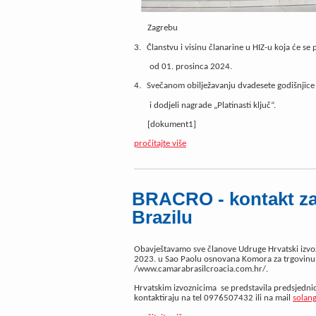
Zagrebu
3.
Članstvu i visinu članarine u HIZ-u koja će se 
od 01. prosinca 2024.
4.
Svečanom obilježavanju dvadesete godišnjice 
i dodjeli nagrade „Platinasti ključ“.
[dokument1]
pročitajte više
BRACRO - kontakt za
Brazilu
Obavještavamo sve članove Udruge Hrvatski izvozni
2023. u Sao Paolu osnovana Komora za trgovinu, i
/www.camarabrasilcroacia.com.hr/.
Hrvatskim izvoznicima
se predstavila predsjedni
kontaktiraju na tel 0976507432 ili na mail
solan