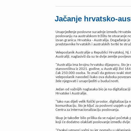
Jačanje hrvatsko-aus
Unaprjeđenje poslovne suradnje između Hrvatske i
poslovanju na australskom tržištu te otvaranje no
izvan granica: Hrvatska - Australija. Događanje 
predstavnike hrvatskih i australskih tvrtki te stručn
Veleposlanik Australije u Republici Hrvatskoj, Nj
Australiji, naglasivši da su te dvije zemlje povi
"Australija ima brojnu hrvatsku dijasporu, što j
stanovništva iz 2021. godine, u Australiji živi 16
čak 250.000 osoba. To znači da gotovo svaki stoti 
veleposlanik navodeći kako ova duboka povezanos
žele njegovati i unaprijediti u budućnosti.
Jedan od važnijih naglasaka bio je na digitalizaci
Hrvatske i Australije.
"Iako nas dijeli velik fizički prostor, digitalizac
komunikaciju, što je ključ za poslovni uspjeh u glo
Centra za internacionalizaciju poslovanja.
Skup je također bilo prilika da se najavi početa
koji će dodatno olakšati poslovanje između dvije 
"Ovakvi ugovori važni su jer pomažu u uklanjanju