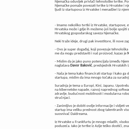
Njemačka oduvijek privlači tehnološke tvrtke. Po
Njemačke pomaže povezati tvrtke iz Hrvatske i nj
ljudi iz startupova iz Hrvatske i menadžeri iz nje
- Imamo nekoliko tvrtki iz Hrvatske, startupove, 
Hrvatska može i gdje ih možemo još bolje spojiti
Hrvatskog gospodarskog saveza Njemačke.
Neki traže ideje, drugi pak investitore, ili nove za
- Ovo je super događaj, koji povezuje tehnološka 
me da mogu predstaviti i naš proizvod, kazao je
M
- Mislim da je jako puno potencijala između Njema
naglašava
Davor Baković
, predsjednik Hrvatskih i
- Naša je tema kako financirati startup i kako ga
startupa, mislim da ima mnogo točaka za suradnj
Suradnja je tema u Europi, Kini, Japanu. Upotreb
na kibernetske napade, razvoj naprednog softwar
zdravlje, budućnost mobilnosti i modularna robot
stručnjaci.
- Zanimljivo je dobiti ovdje informacije i vidjeti
startup ima veliku prednost zbog talentiranih vis
suosnivač Daidreama.
Iz Hrvatske u Frankfurtu je mnogo mladih, visoko
poduzeća. Iako je tvrtke iz Azije teško dostići, zn