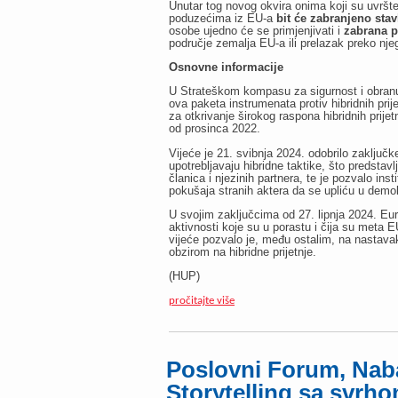
Unutar tog novog okvira onima koji su uvršt
poduzećima iz EU-a
bit će zabranjeno stav
osobe ujedno će se primjenjivati i
zabrana p
područje zemalja EU-a ili prelazak preko nje
Osnovne informacije
U Strateškom kompasu za sigurnost i obranu,
ova paketa instrumenata protiv hibridnih prij
za otkrivanje širokog raspona hibridnih prijet
od prosinca 2022.
Vijeće je 21. svibnja 2024. odobrilo zaključk
upotrebljavaju hibridne taktike, što predstavl
članica i njezinih partnera, te je pozvalo ins
pokušaja stranih aktera da se upliću u demo
U svojim zaključcima od 27. lipnja 2024. Eur
aktivnosti koje su u porastu i čija su meta E
vijeće pozvalo je, među ostalim, na nastava
obzirom na hibridne prijetnje.
(HUP)
pročitajte više
Poslovni Forum, Nab
Storytelling sa svrh