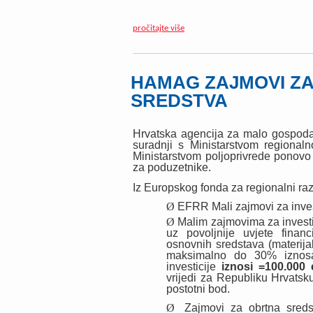
pročitajte više
HAMAG ZAJMOVI ZA 
SREDSTVA
Hrvatska agencija za malo gospoda
suradnji s Ministarstvom regiona
Ministarstvom poljoprivrede ponovo 
za poduzetnike.
Iz Europskog fonda za regionalni razv
Ø
EFRR Mali zajmovi za inves
Ø
Malim zajmovima za investic
uz povoljnije uvjete finan
osnovnih sredstava (materija
maksimalno do 30% iznos
investicije
iznosi =100.000 
vrijedi za Republiku Hrvats
postotni bod.
Ø
Zajmovi za obrtna sreds