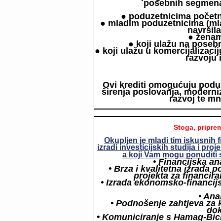
posebnih segmena
● poduzetnicima početn
● mladim poduzetnicima (ml
navršila
● žena
● koji ulažu na pose
● koji ulažu u komercijalizaci
razvoju 
Ovi krediti omogućuju poduz
širenja poslovanja, moderniz
razvoj te mn
Stoga, priprem
Okupljen je mladi tim iskusnih f
izradi investicijskih studija i pro
a koji Vam mogu ponuditi s
• Financijska a
• Brza i kvalitetna izrada 
projekta za financir
• Izrada ekonomsko-financij
• Anal
• Podnošenje zahtjeva za
do
• Komuniciranje s Hamag-Bicr