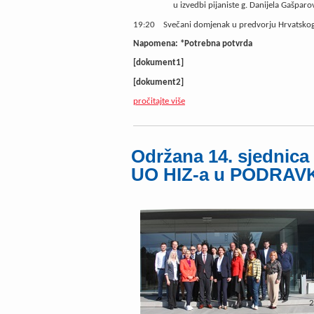
u izvedbi pijaniste g. Danijela Gašparo
19:20
Svečani domjenak u predvorju Hrvatskog
Napomena: *Potrebna potvrda
[dokument1]
[dokument2]
pročitajte više
Održana 14. sjednica 
UO HIZ-a u PODRAVK
1.
Pla
2