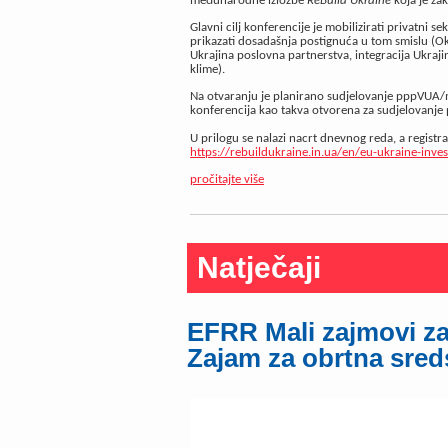
međunarodne izložbe
ReBuild Ukraine
koja je zak
Glavni cilj konferencije je mobilizirati privatni 
prikazati dosadašnja postignuća u tom smislu (Ok
Ukrajina poslovna partnerstva, integracija Ukraji
klime).
Na otvaranju je planirano sudjelovanje pppVUA/mi
konferencija kao takva otvorena za sudjelovanje 
U prilogu se nalazi nacrt dnevnog reda, a registr
https://rebuildukraine.in.ua/en/eu-ukraine-inve
pročitajte više
Natječaji
EFRR Mali zajmovi za 
Zajam za obrtna sred