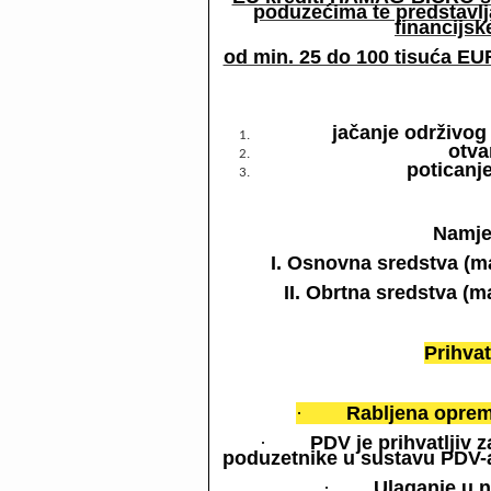
poduzećima te predstavlja
financijs
od min. 25 do 100 tisuća E
jačanje održivog
otva
poticanje
Namje
I. Osnovna sredstva (ma
II. Obrtna sredstva (
Prihvat
·
Rabljena oprema
·
PDV je prihvatljiv 
poduzetnike u sustavu PDV-a
·
Ulaganje u n