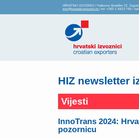
HRVATSKI IZVOZNICI / Fallerovo šetalište 22, Zagre
info@hrvatski-izvoznici.hr
/ tel: +385 1 4923 796 / f
HIZ newsletter i
Vijesti
InnoTrans 2024: Hrvat
pozornicu