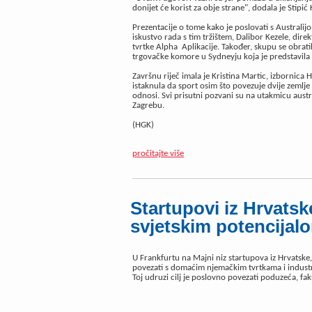
donijet će korist za obje strane", dodala je Stipić 
Prezentacije o tome kako je poslovati s Australij
iskustvo rada s tim tržištem, Dalibor Kezele, dire
tvrtke Alpha Aplikacije. Također, skupu se obrati
trgovačke komore u Sydneyju koja je predstavila
Završnu riječ imala je Kristina Martic, izbornic
istaknula da sport osim što povezuje dvije zemlje
odnosi. Svi prisutni pozvani su na utakmicu aust
Zagrebu.
(HGK)
pročitajte više
Startupovi iz Hrvatsk
svjetskim potencijal
U Frankfurtu na Majni niz startupova iz Hrvatsk
povezati s domaćim njemačkim tvrtkama i indust
Toj udruzi cilj je poslovno povezati poduzeća, fak