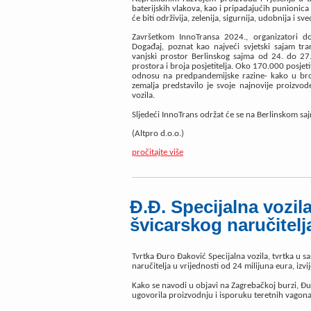
baterijskih vlakova, kao i pripadajućih punionic
će biti održivija, zelenija, sigurnija, udobnija i s
Završetkom InnoTransa 2024., organizatori dog
Događaj, poznat kao najveći svjetski sajam tra
vanjski prostor Berlinskog sajma od 24. do 27.
prostora i broja posjetitelja. Oko 170.000 posjeti
odnosu na predpandemijske razine- kako u broju
zemalja predstavilo je svoje najnovije proizvod
vozila.
Sljedeći InnoTrans održat će se na Berlinskom sa
(Altpro d.o.o.)
pročitajte više
Đ.Đ. Specijalna vozil
švicarskog naručitelj
Tvrtka Đuro Đaković Specijalna vozila, tvrtka u 
naručitelja u vrijednosti od 24 milijuna eura, izvije
Kako se navodi u objavi na Zagrebačkoj burzi, Đu
ugovorila proizvodnju i isporuku teretnih vagona