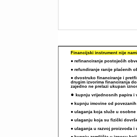
Financijski instrument nije nami
● refinanciranje postojećih obve
● refundiranje ranije plaćenih 
● dvostruko financiranje i pret
drugim izvorima financiranja do
zajedno ne prelazi ukupan izno
●
kupnju vrijednosnih papira i 
● kupnju imovine od povezani
● ulaganja koja služe u osobne
● ulaganju koja su fizički dovrš
● ulaganja u razvoj proizvoda i
● kupnju zemljišta u iznosu koj