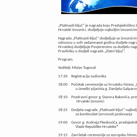
„Platinasti ključ“ je nagrada koju Predsjedništv
Hrvatski izvoznici, dodjeljuje najboljim izvoznici
Nagrada „Platinasti ključ“ dodjeljuje se izvoznici
odnosno u svih sedamnaest godina dodjele nagrade
Hrvatskoj dodjeljuje Povjerenstvo za dodjelu nag
Pravilniku o dodjeli nagrade „Zlatni ključ“.
Program:
Voditelj: Mislav Togonal
17:30
Registracija sudionika
18:00
Početak ceremonije uz hrvatsku himnu „
u izvedbi pijanista g. Danijela Gašparo
18:10
Pozdravni govor g. Davora Bakovića, pr
Hrvatski izvoznici
18:25
Dodjela nagrade „Platinasti ključ“ najbol
za kontinuitet izvrsnosti poslovanja
19:00
Govor g. Andreja Plenkovića, predsjedni
Vlade Republike Hrvatske
*
19:15
Završetak ceremonije uz europsku himnu