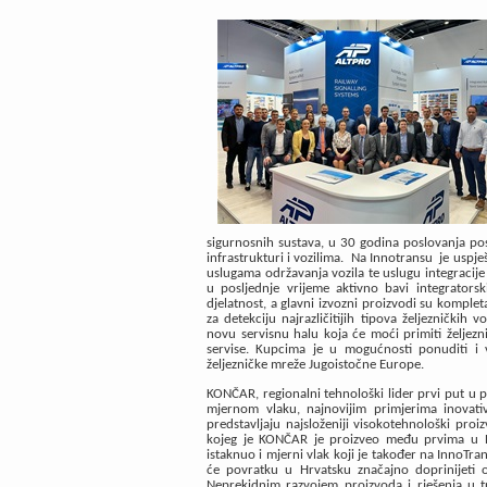
sigurnosnih sustava, u
30 godina poslovanja pos
infrastrukturi i vozilima
.
Na Innotransu
je uspje
uslugama
održavanja vozila te uslugu integracij
u posljednje vrijeme aktivno bavi integratorsk
djelatnost, a glavni izvozni proizvodi su komplet
za detekciju najrazličitijih tipova željezničkih 
novu servisnu halu koja će moći primiti željezn
servise. Kupcima je u mogućnosti ponuditi i v
željezničke mreže Jugoistočne Europe.
KONČAR, regionalni tehnološki lider prvi put u po
mjernom vlaku, najnovijim primjerima inovati
predstavljaju najsloženiji visokotehnološki proiz
kojeg je KONČAR je proizveo među prvima u Eu
istaknuo i mjerni vlak koji je također na InnoTr
će povratku u Hrvatsku značajno doprinijeti
Neprekidnim razvojem proizvoda i rješenja u t