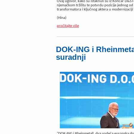
Ovaj ugovor, kako su istaknuli su iz Končar D&ST
njemačkom tržištu te potvrdu pozicije jednog o
transformatora i ključnog aktera u modernizaciji 
(Hina)
pročitajte više
DOK-ING i Rheinmetal
suradnji
"DOK-ING i Rheinmetall, dva vodeća europska do