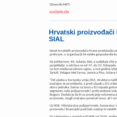
(Dnevnik/HRT)
pročitajte više
Hrvatski proizvođači
SIAL
Deset hrvatskih proizvođača hrane predstavlja 
prehrane, u organizaciji Hrvatske gospodarske k
Na jubilarnom, 60. izdanju SIAL-a sudjeluje više 
posjetitelja, a održava se od 19. do 23. listopada
na tom međunarodnom sajmu, a ove godine izlažu
Tartufi, Pelagos Net Farma, Jamnica Plus, Solana
"Od ulaska u Europsku uniju (EU), struktura naši
značajno se promijenila, a pred ulazak u EU vrijedn
skoro jednaka. Danas na izvoz u EU otpada goto
segmentu naše poljoprivrede i prehrambene indust
Đugum. Dodala je da bi uz povećanje volumena pr
proizvoda, mogli značajno povećati izvoz, ali i sm
Uz HGK, Ministarstvo poljoprivrede, šumarstva i r
proizvoda i financijski podržalo nastup hrvatskih 
Na sajmovima u organizaciji HGK od 2016. godine s