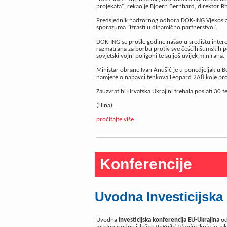
projekata", rekao je Bjoern Bernhard, direktor R
Predsjednik nadzornog odbora DOK-ING Vjekoslav 
sporazuma "izrasti u dinamično partnerstvo".
DOK-ING se prošle godine našao u središtu intere
razmatrana za borbu protiv sve češćih šumskih p
sovjetski vojni poligoni te su još uvijek minirana.
Ministar obrane Ivan Anušić je u ponedjeljak u
namjere o nabavci tenkova Leopard 2A8 koje pro
Zauzvrat bi Hrvatska Ukrajini trebala poslati 30 t
(Hina)
pročitajte više
Konferencije
Uvodna Investicijska
Uvodna
Investicijska konferencija EU-Ukrajina
od