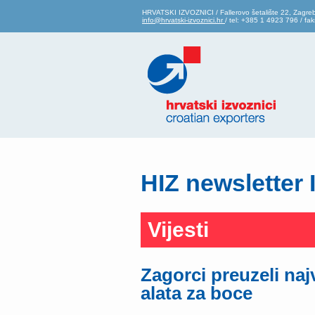
HRVATSKI IZVOZNICI / Fallerovo šetalište 22, Zagre
info@hrvatski-izvoznici.hr
/ tel: +385 1 4923 796 / f
HIZ newsletter 
Vijesti
Zagorci preuzeli naj
alata za boce