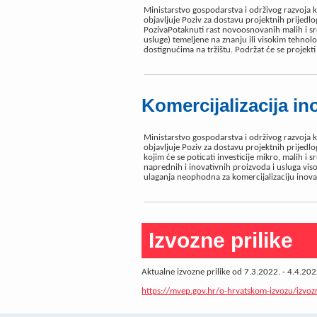
Ministarstvo gospodarstva i održivog razvoja
objavljuje Poziv za dostavu projektnih prijed
PozivaPotaknuti rast novoosnovanih malih i sr
usluge) temeljene na znanju ili visokim tehnolo
dostignućima na tržištu. Podržat će se projekti
Komercijalizacija in
Ministarstvo gospodarstva i održivog razvoja
objavljuje Poziv za dostavu projektnih prijedlog
kojim će se poticati investicije mikro, malih 
naprednih i inovativnih proizvoda i usluga vis
ulaganja neophodna za komercijalizaciju inovacij
Izvozne prilike
Aktualne izvozne prilike od 7.3.2022. - 4.4.20
https://mvep.gov.hr/o-hrvatskom-izvozu/izvoz