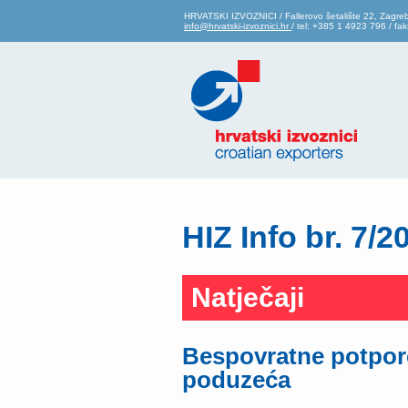
HRVATSKI IZVOZNICI / Fallerovo šetalište 22, Zagre
info@hrvatski-izvoznici.hr
/ tel: +385 1 4923 796 / f
HIZ Info br. 7/2
Natječaji
Bespovratne potpo
poduzeća