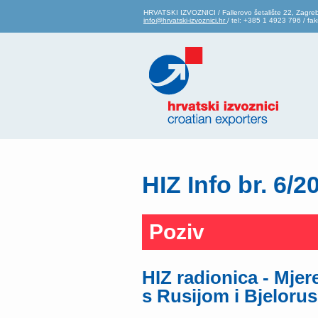
HRVATSKI IZVOZNICI / Fallerovo šetalište 22, Zagre
info@hrvatski-izvoznici.hr
/ tel: +385 1 4923 796 / f
HIZ Info br. 6/2
Poziv
HIZ radionica - Mje
s Rusijom i Bjeloru